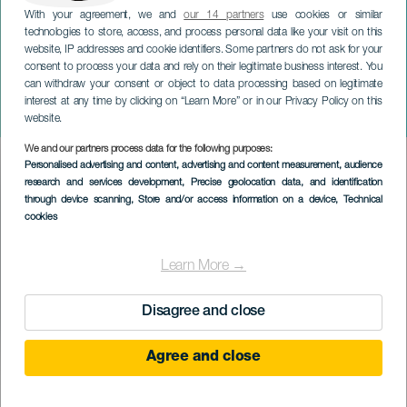
With your agreement, we and
our 14 partners
use cookies or similar
technologies to store, access, and process personal data like your visit on this
website, IP addresses and cookie identifiers. Some partners do not ask for your
consent to process your data and rely on their legitimate business interest. You
TENERIFE
can withdraw your consent or object to data processing based on legitimate
EmerPop Canarias: Tam Tam
interest at any time by clicking on “Learn More” or in our Privacy Policy on this
Go! & Postcode
website.
We and our partners process data for the following purposes:
Imagen
Personalised advertising and content, advertising and content measurement, audience
Listado
research and services development
, Precise geolocation data, and identification
through device scanning
, Store and/or access information on a device
, Technical
cookies
Learn More →
Disagree and close
Agree and close
KORÁBBI ESEMÉNY