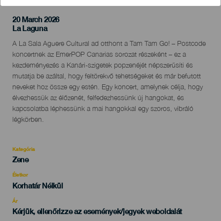
20 March 2026
Localidad
La Laguna
Descripción
A La Sala Aguere Cultural ad otthont a Tam Tam Go! – Postcode
del
koncertnek az EmerPOP Canarias sorozat részeként – ez a
evento
kezdeményezés a Kanári-szigetek popzenéjét népszerűsíti és
mutatja be azáltal, hogy feltörekvő tehetségeket és már befutott
neveket hoz össze egy estén. Egy koncert, amelynek célja, hogy
élvezhessük az élőzenét, felfedezhessünk új hangokat, és
kapcsolatba léphessünk a mai hangokkal egy szoros, vibráló
légkörben.
Kategória
Categoría
Zene
del
evento
Életkor
Edad
Korhatár Nélkül
Recomendada
Ár
Kérjük, ellenőrizze az események/jegyek weboldalát