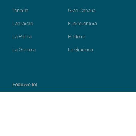
Tenerife
Gran Canaria
Lanzarote
Fuerteventura
La Palma
El Hierro
La Gomera
La Graciosa
Fedezze fel
Tengerpart és strand
Kultúra
Gasztronómia
Az összes cikk