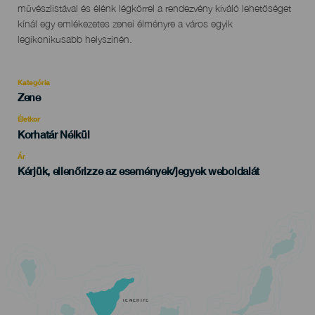
művészlistával és élénk légkörrel a rendezvény kiváló lehetőséget
kínál egy emlékezetes zenei élményre a város egyik
legikonikusabb helyszínén.
Kategória
Categoría
Zene
del
evento
Életkor
Edad
Korhatár Nélkül
Recomendada
Ár
Kérjük, ellenőrizze az események/jegyek weboldalát
TENERIFE