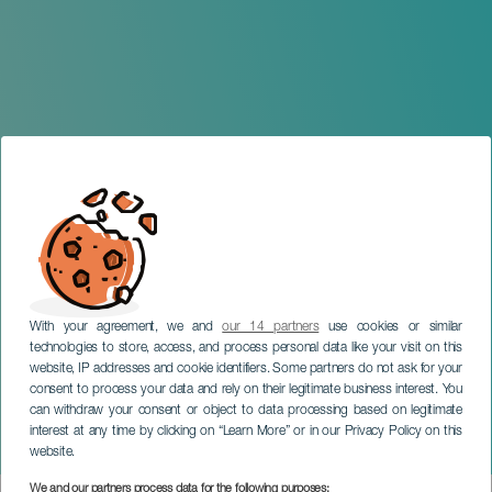
With your agreement, we and
our 14 partners
use cookies or similar
technologies to store, access, and process personal data like your visit on this
website, IP addresses and cookie identifiers. Some partners do not ask for your
consent to process your data and rely on their legitimate business interest. You
TENERIFE
can withdraw your consent or object to data processing based on legitimate
El Brunch nuestro de cada
interest at any time by clicking on “Learn More” or in our Privacy Policy on this
día
website.
We and our partners process data for the following purposes: