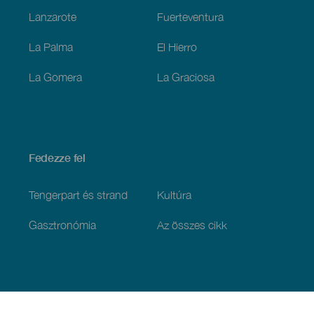
Lanzarote
Fuerteventura
La Palma
El Hierro
La Gomera
La Graciosa
Fedezze fel
Tengerpart és strand
Kultúra
Gasztronómia
Az összes cikk
Praktikus információk