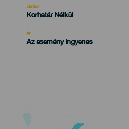
evento
Életkor
Edad
Korhatár Nélkül
Recomendada
Ár
Az esemény ingyenes