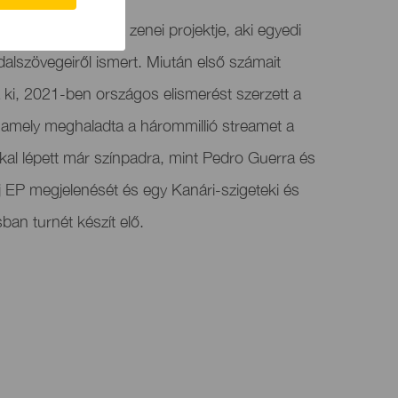
letett Miriam Pérez zenei projektje, aki egyedi
dalszövegeiről ismert. Miután első számait
ki, 2021-ben országos elismerést szerzett a
 amely meghaladta a hárommillió streamet a
kal lépett már színpadra, mint Pedro Guerra és
j EP megjelenését és egy Kanári-szigeteki és
ban turnét készít elő.