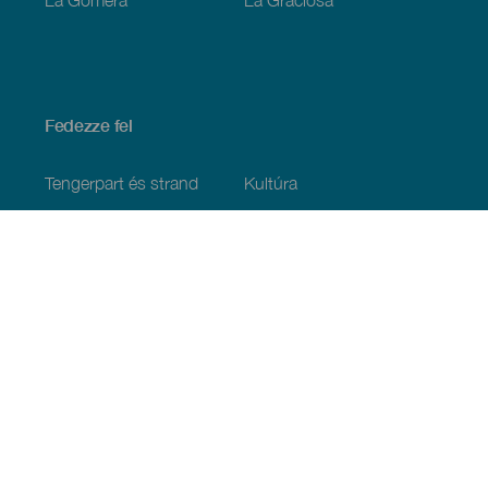
Fedezze fel
Tengerpart és strand
Kultúra
Gasztronómia
Az összes cikk
Praktikus információk
Események
Időjárás
Megérkezés
Vendéglátás