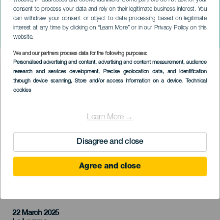
website, IP addresses and cookie identifiers. Some partners do not ask for your
consent to process your data and rely on their legitimate business interest. You
can withdraw your consent or object to data processing based on legitimate
TENERIFE
interest at any time by clicking on “Learn More” or in our Privacy Policy on this
Daniel Pintos koncerten
website.
We and our partners process data for the following purposes:
Imagen
Personalised advertising and content, advertising and content measurement, audience
Listado
research and services development
, Precise geolocation data, and identification
through device scanning
, Store and/or access information on a device
, Technical
cookies
Learn More →
Disagree and close
Agree and close
KORÁBBI ESEMÉNY
22 March 2025