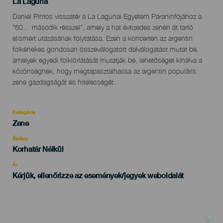
Localidad
La Laguna
Descripción
Daniel Pintos visszatér a La Lagunai Egyetem Paraninfójához a
del
"60… második résszel", amely a hat évtizedes zenén át tartó
evento
elismert utazásának folytatása. Ezen a koncerten az argentin
folkénekes gondosan összeválogatott dalválogatást mutat be,
amelyek egyedi folklórlátását mutatják be, lehetőséget kínálva a
közönségnek, hogy megtapasztalhassa az argentin populáris
zene gazdagságát és hitelességét.
Kategória
Categoría
Zene
del
evento
Életkor
Edad
Korhatár Nélkül
Recomendada
Ár
Kérjük, ellenőrizze az események/jegyek weboldalát