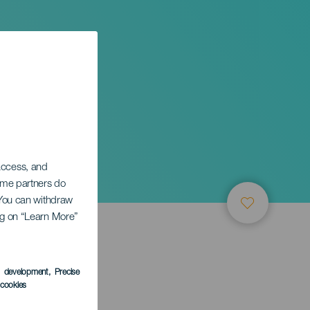
ic
 access, and
Some partners do
. You can withdraw
ing on “Learn More”
s development
, Precise
l cookies