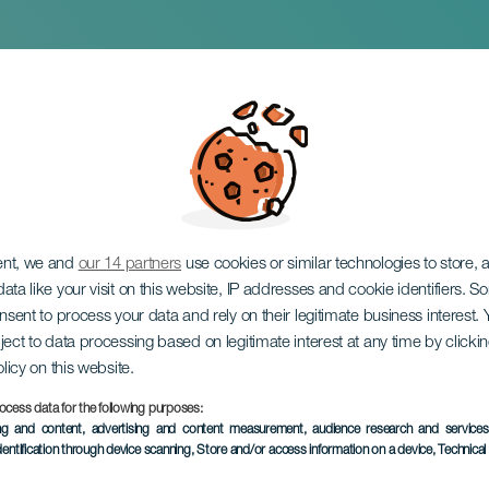
 Ensemble: Vocal Mus
ent, we and
our 14 partners
use cookies or similar technologies to store,
ata like your visit on this website, IP addresses and cookie identifiers. 
onsent to process your data and rely on their legitimate business interest
ject to data processing based on legitimate interest at any time by click
olicy on this website.
ocess data for the following purposes:
KORÁBBI ESEMÉNY
ing and content, advertising and content measurement, audience research and service
dentification through device scanning
, Store and/or access information on a device
, Technica
08 September 2024