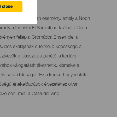
 close
ocal Music egy olyan esemény, amely a Noon
amely a tenerifei El Sauzalban található Casa
zvényen fellép a Cromática Ensemble, a
 széles skálájának értelmező képességéről
sztvevők a klasszikus zenétől a kortárs
rabok válogatását élvezhetik, kiemelve a
és sokoldalúságát. Ez a koncert egyedülálló
inőségű énekelőadások élvezetéhez olyan
yezetben, mint a Casa del Vino.