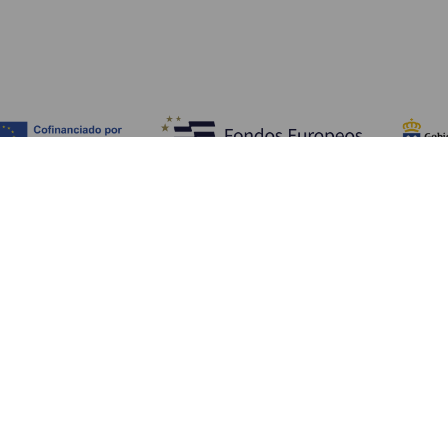
Fedezze fel
Pr
Tengerpart és strand
Kultúra
E
Gasztronómia
Az összes cikk
Me
Sz