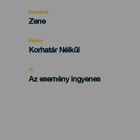
Kategória
Categoría
Zene
del
evento
Életkor
Edad
Korhatár Nélkül
Recomendada
Ár
Az esemény ingyenes