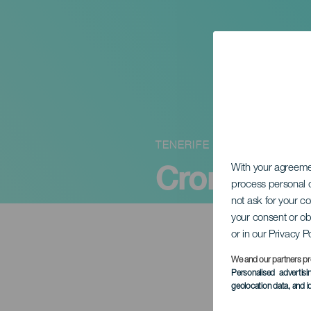
TENERIFE
Cromática
With your agreem
process personal d
not ask for your c
your consent or ob
or in our Privacy P
We and our partners pr
Personalised advertis
geolocation data, and i