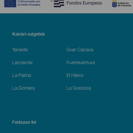
Menú
Kanári-szigetek
Footer
Tenerife
Gran Canaria
Lanzarote
Fuerteventura
La Palma
El Hierro
La Gomera
La Graciosa
Fedezze fel