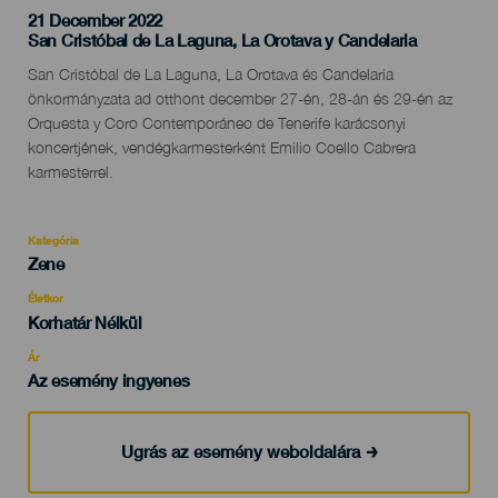
21 December 2022
Localidad
San Cristóbal de La Laguna, La Orotava y Candelaria
Descripción
San Cristóbal de La Laguna, La Orotava és Candelaria
del
önkormányzata ad otthont december 27-én, 28-án és 29-én az
evento
Orquesta y Coro Contemporáneo de Tenerife karácsonyi
koncertjének, vendégkarmesterként Emilio Coello Cabrera
karmesterrel.
Kategória
Categoría
Zene
del
evento
Életkor
Edad
Korhatár Nélkül
Recomendada
Ár
Az esemény ingyenes
Ugrás az esemény weboldalára