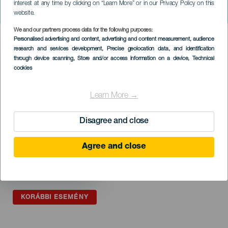
Orquesta y Coro
interest at any time by clicking on “Learn More” or in our Privacy Policy on this
Contemporáneo de Tenerife
website.
We and our partners process data for the following purposes:
Imagen
Personalised advertising and content, advertising and content measurement, audience
Listado
research and services development
, Precise geolocation data, and identification
through device scanning
, Store and/or access information on a device
, Technical
cookies
Learn More →
Disagree and close
Agree and close
KORÁBBI ESEMÉNY