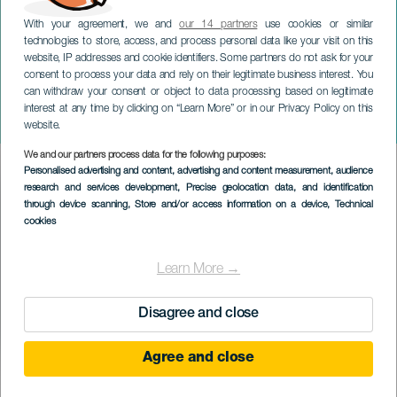
With your agreement, we and
our 14 partners
use cookies or similar
technologies to store, access, and process personal data like your visit on this
website, IP addresses and cookie identifiers. Some partners do not ask for your
consent to process your data and rely on their legitimate business interest. You
TENERIFE
can withdraw your consent or object to data processing based on legitimate
Children of the 80's: Los
interest at any time by clicking on “Learn More” or in our Privacy Policy on this
Inhumanos
website.
We and our partners process data for the following purposes:
Imagen
Personalised advertising and content, advertising and content measurement, audience
Listado
research and services development
, Precise geolocation data, and identification
through device scanning
, Store and/or access information on a device
, Technical
cookies
Learn More →
Disagree and close
Agree and close
KORÁBBI ESEMÉNY