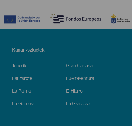
Contenido
Menú
Kanári-szigetek
Footer
Tenerife
Gran Canaria
Lanzarote
Fuerteventura
La Palma
El Hierro
La Gomera
La Graciosa