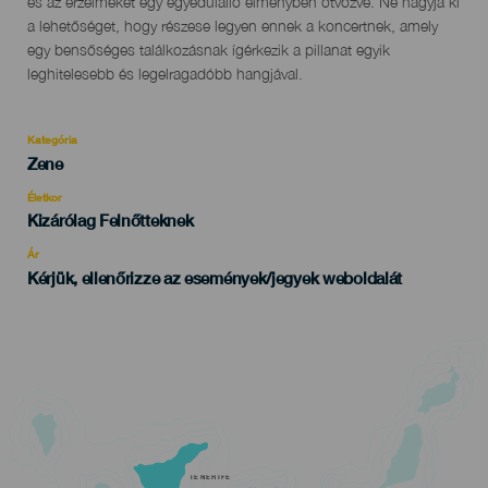
és az érzelmeket egy egyedülálló élményben ötvözve. Ne hagyja ki
a lehetőséget, hogy részese legyen ennek a koncertnek, amely
egy bensőséges találkozásnak ígérkezik a pillanat egyik
leghitelesebb és legelragadóbb hangjával.
Kategória
Categoría
Zene
del
evento
Életkor
Edad
Kizárólag Felnőtteknek
Recomendada
Ár
Kérjük, ellenőrizze az események/jegyek weboldalát
TENERIFE