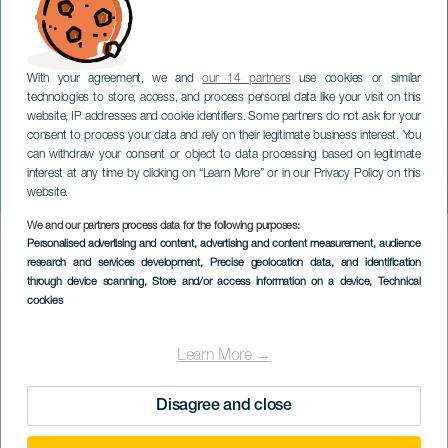
With your agreement, we and
our 14 partners
use cookies or similar
technologies to store, access, and process personal data like your visit on this
website, IP addresses and cookie identifiers. Some partners do not ask for your
consent to process your data and rely on their legitimate business interest. You
can withdraw your consent or object to data processing based on legitimate
TENERIFE
interest at any time by clicking on “Learn More” or in our Privacy Policy on this
Chica Sobresalto
website.
We and our partners process data for the following purposes:
Imagen
Personalised advertising and content, advertising and content measurement, audience
Listado
research and services development
, Precise geolocation data, and identification
through device scanning
, Store and/or access information on a device
, Technical
cookies
Learn More →
Disagree and close