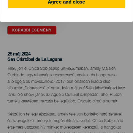
Agree and close
KORÁBBI ESEMÉNY
25 máj 2024
Localidad
San Cristóbal de La Laguna
Descripción
Merüljön el Chica Sobresalto univerzumában, amely Maialen
del
Gurbindo, egy tehetséges zeneszerző, énekes és hangszeres
evento
alteregója és művészneve. 2017-ben önállóan kiadta első
albumát „Sobresalto” címmel. Idén május 25-én lehetőséged lesz
tanúi élő show-jának az Aguere Cultural színpadán, ahol Plutón
turnéja keretében mutatja be legújabb, Oráculo című albumát.
Készüljön fel egy éjszakára, amely tele van borítékolható zenével
és szövegekkel, amelyek megérintik a szívedet. Chica Sobresalto
érzelmes utazásra hív minket művészetén keresztül, a hangokat