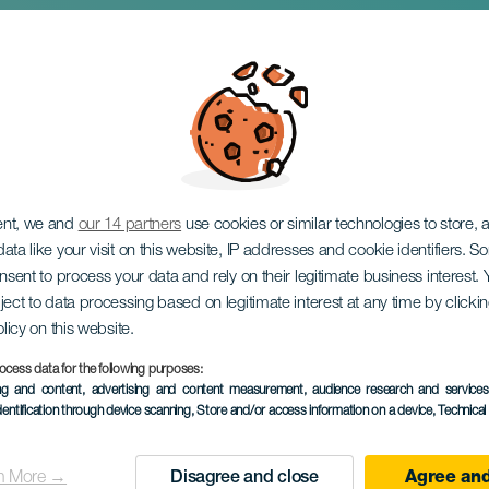
more Lovers Fest
ent, we and
our 14 partners
use cookies or similar technologies to store,
ata like your visit on this website, IP addresses and cookie identifiers. 
onsent to process your data and rely on their legitimate business interest
ject to data processing based on legitimate interest at any time by click
olicy on this website.
ocess data for the following purposes:
KORÁBBI ESEMÉNY
ing and content, advertising and content measurement, audience research and service
dentification through device scanning
, Store and/or access information on a device
, Technica
14 to 15 March
Localidad
Santa Cruz de Tenerif
n More →
Disagree and close
Agree and