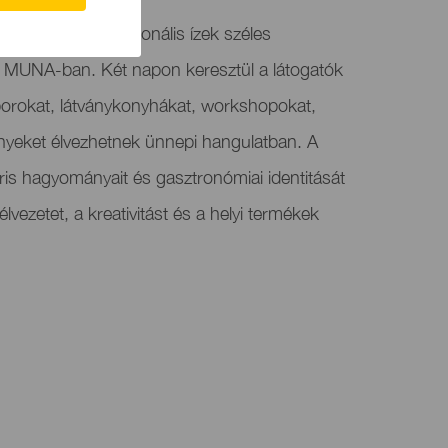
st a helyi és regionális ízek széles
a MUNA-ban. Két napon keresztül a látogatók
borokat, látványkonyhákat, workshopokat,
ényeket élvezhetnek ünnepi hangulatban. A
ris hagyományait és gasztronómiai identitását
lvezetet, a kreativitást és a helyi termékek