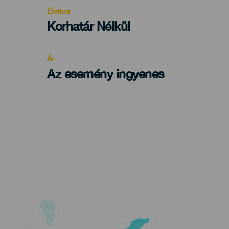
evento
Életkor
Edad
Korhatár Nélkül
Recomendada
Ár
Az esemény ingyenes