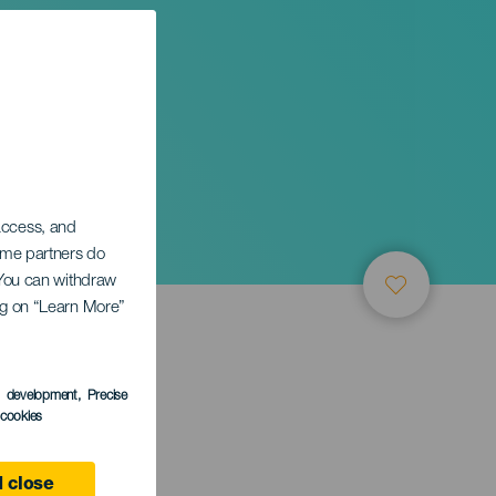
 access, and
Some partners do
. You can withdraw
ing on “Learn More”
s development
, Precise
l cookies
e
 close