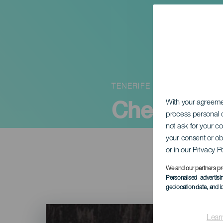
TENERIFE
Cheese & 
With your agreem
process personal d
not ask for your c
your consent or ob
or in our Privacy P
We and our partners pr
Personalised advertis
geolocation data, and i
Imagen
Listado
Lear