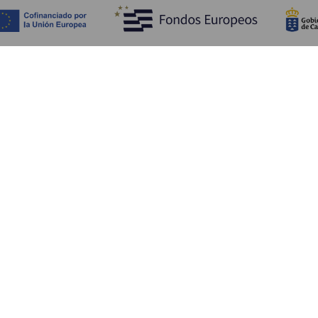
Fedezze fel
Pr
Tengerpart és strand
Kultúra
E
Gasztronómia
Az összes cikk
Me
Sz
Sz