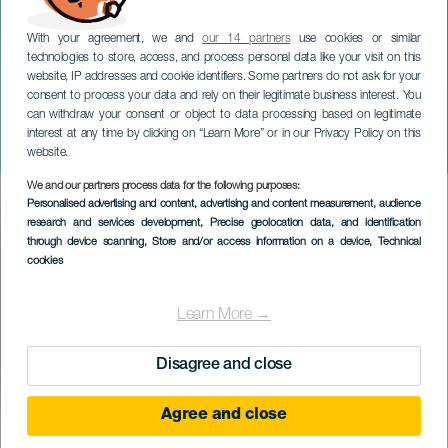
With your agreement, we and
our 14 partners
use cookies or similar
technologies to store, access, and process personal data like your visit on this
website, IP addresses and cookie identifiers. Some partners do not ask for your
consent to process your data and rely on their legitimate business interest. You
can withdraw your consent or object to data processing based on legitimate
TENERIFE
interest at any time by clicking on “Learn More” or in our Privacy Policy on this
Cantando Pascuas
website.
We and our partners process data for the following purposes:
Imagen
Personalised advertising and content, advertising and content measurement, audience
Listado
research and services development
, Precise geolocation data, and identification
through device scanning
, Store and/or access information on a device
, Technical
cookies
Learn More →
Disagree and close
Agree and close
KORÁBBI ESEMÉNY