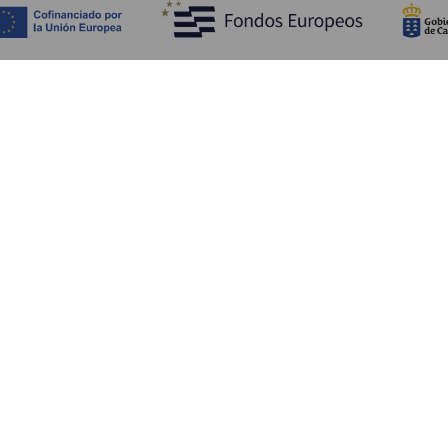
Fedezze fel
Pr
Tengerpart és strand
Kultúra
E
Gasztronómia
Az összes cikk
Me
Sz
Sz