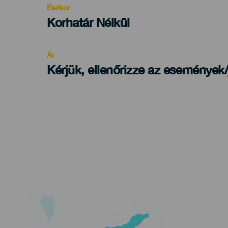
Életkor
Edad
Korhatár Nélkül
Recomendada
Ár
Kérjük, ellenőrizze az események