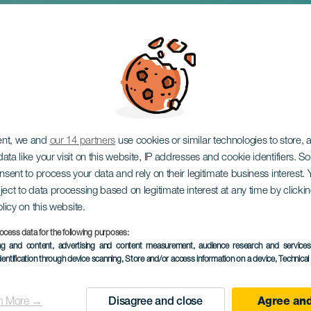
sztivál
ent, we and
our 14 partners
use cookies or similar technologies to store,
ata like your visit on this website, IP addresses and cookie identifiers. 
onsent to process your data and rely on their legitimate business interest
ject to data processing based on legitimate interest at any time by click
olicy on this website.
18 to 19 September
ocess data for the following purposes:
Localidad
Los Silos
ing and content, advertising and content measurement, audience research and service
dentification through device scanning
, Store and/or access information on a device
, Technica
Descripción
A Boreal Fesztivál egy egy
del
fenntartható és érzelmi m
n More →
Disagree and close
Agree and