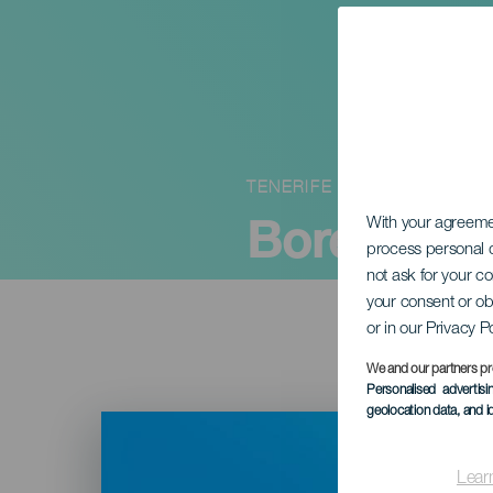
TENERIFE
Boreális Fe
With your agreem
process personal d
not ask for your c
your consent or ob
or in our Privacy P
We and our partners pr
Personalised advertis
geolocation data, and i
Imagen
Listado
Lear