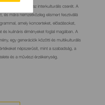
tudatosságot és az interkulturális cserét. A
t, és mára nemzetközileg elismert fesztivállá
programmal, amely koncerteket, előadásokat,
at és kulináris élményeket foglal magában. A
ény, egy generációk közötti és multikulturális
 értékeket népszerűsít, mint a szabadság, a
ztelete és a művészi érzékenység.