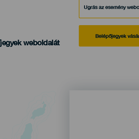
Ugrás az esemény webo
Belépőjegyek vásá
/jegyek weboldalát