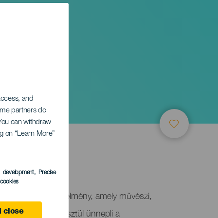
 access, and
Some partners do
. You can withdraw
ing on “Learn More”
s development
, Precise
l cookies
edülálló kulturális élmény, amely művészi,
egközelítésen keresztül ünnepli a
 close