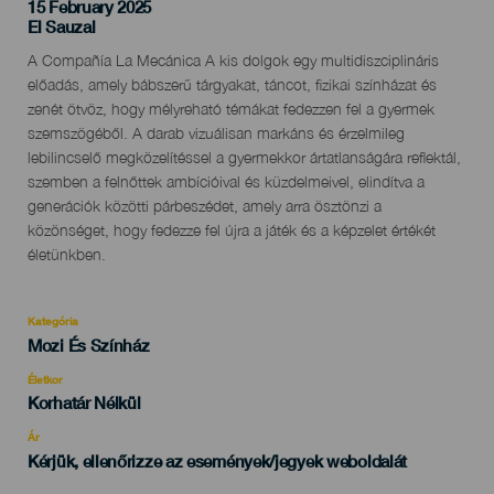
15 February 2025
Localidad
El Sauzal
Descripción
A Compañía La Mecánica A kis dolgok egy multidiszciplináris
del
előadás, amely bábszerű tárgyakat, táncot, fizikai színházat és
evento
zenét ötvöz, hogy mélyreható témákat fedezzen fel a gyermek
szemszögéből. A darab vizuálisan markáns és érzelmileg
lebilincselő megközelítéssel a gyermekkor ártatlanságára reflektál,
szemben a felnőttek ambícióival és küzdelmeivel, elindítva a
generációk közötti párbeszédet, amely arra ösztönzi a
közönséget, hogy fedezze fel újra a játék és a képzelet értékét
életünkben.
Kategória
Categoría
Mozi És Színház
del
evento
Életkor
Edad
Korhatár Nélkül
Recomendada
Ár
Kérjük, ellenőrizze az események/jegyek weboldalát