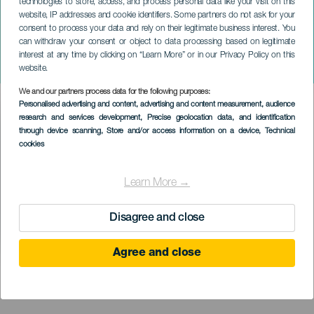
technologies to store, access, and process personal data like your visit on this
website, IP addresses and cookie identifiers. Some partners do not ask for your
consent to process your data and rely on their legitimate business interest. You
can withdraw your consent or object to data processing based on legitimate
TENERIFE
interest at any time by clicking on “Learn More” or in our Privacy Policy on this
Az apróságok
website.
We and our partners process data for the following purposes:
Imagen
Personalised advertising and content, advertising and content measurement, audience
Listado
research and services development
, Precise geolocation data, and identification
through device scanning
, Store and/or access information on a device
, Technical
cookies
Learn More →
Disagree and close
Agree and close
KORÁBBI ESEMÉNY