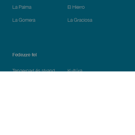
La Palma
El Hierro
La Gomera
La Graciosa
Fedezze fel
Tengerpart és strand
Kultúra
Gasztronómia
Az összes cikk
Praktikus információk
Események
Időjárás