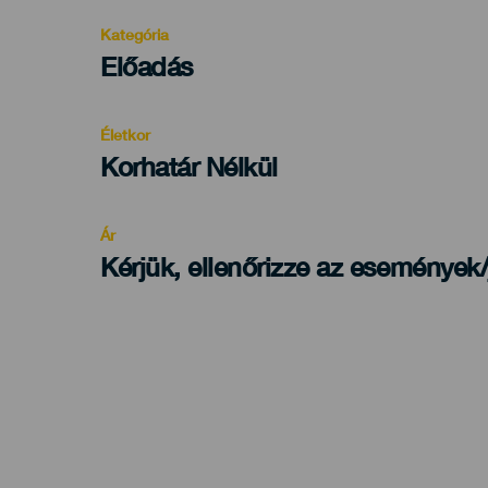
Kategória
Categoría
Előadás
del
evento
Életkor
Edad
Korhatár Nélkül
Recomendada
Ár
Kérjük, ellenőrizze az események