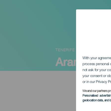
TENERIFE
Aranza Co
With your agreem
process personal d
not ask for your c
your consent or ob
or in our Privacy P
We and our partners pr
Personalised advertis
geolocation data, and i