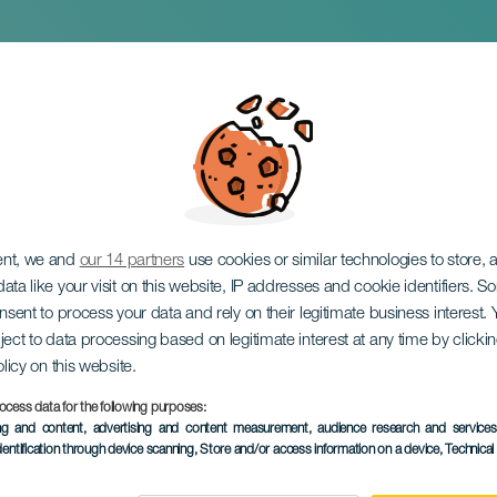
ello különítménye
ent, we and
our 14 partners
use cookies or similar technologies to store,
ata like your visit on this website, IP addresses and cookie identifiers. 
onsent to process your data and rely on their legitimate business interest
ject to data processing based on legitimate interest at any time by click
olicy on this website.
ocess data for the following purposes:
KORÁBBI ESEMÉNY
ing and content, advertising and content measurement, audience research and service
dentification through device scanning
, Store and/or access information on a device
, Technica
20 to 21 February