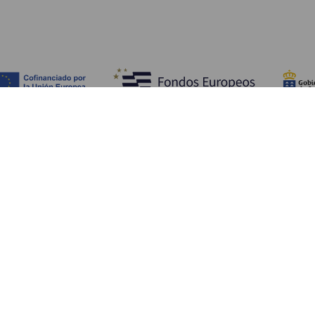
Fedezze fel
Pr
Tengerpart és strand
Kultúra
E
Gasztronómia
Az összes cikk
Me
Sz