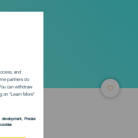
 access, and
Some partners do
. You can withdraw
ing on “Learn More”
s development
, Precise
l cookies