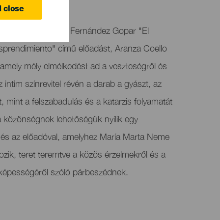
 close
 és a Teatro Víctor Fernández Gopar "El
sprendimiento" című előadást, Aranza Coello
, amely mély elmélkedést ad a veszteségről és
z intim színrevitel révén a darab a gyászt, az
, mint a felszabadulás és a katarzis folyamatát
 a közönségnek lehetőségük nyílik egy
l és az előadóval, amelyhez María Marta Neme
ozik, teret teremtve a közös érzelmekről és a
képességéről szóló párbeszédnek.