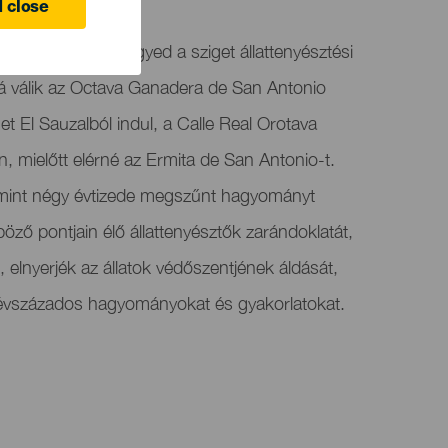
 close
i San Antonio negyed a sziget állattenyésztési
 válik az Octava Ganadera de San Antonio
t El Sauzalból indul, a Calle Real Orotava
 mielőtt elérné az Ermita de San Antonio-t.
mint négy évtizede megszűnt hagyományt
nböző pontjain élő állattenyésztők zarándoklatát,
t, elnyerjék az állatok védőszentjének áldását,
z évszázados hagyományokat és gyakorlatokat.