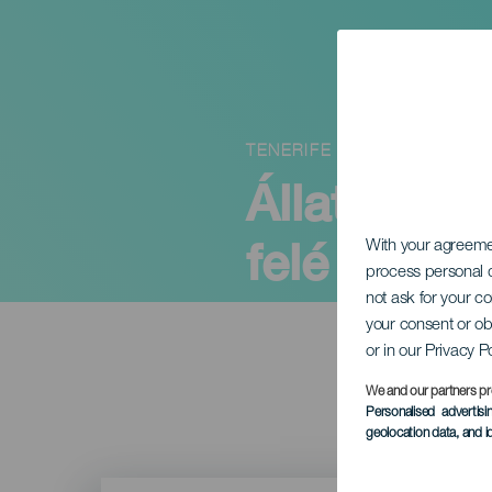
TENERIFE
Állattenyé
felé vezet
With your agreem
process personal d
not ask for your c
your consent or ob
or in our Privacy P
We and our partners pr
Personalised advertis
geolocation data, and i
Imagen