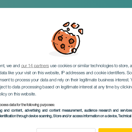
sztési séta: Ígéret a 
ő úton
ent, we and
our 14 partners
use cookies or similar technologies to store,
ata like your visit on this website, IP addresses and cookie identifiers. 
onsent to process your data and rely on their legitimate business interest
ject to data processing based on legitimate interest at any time by click
olicy on this website.
ocess data for the following purposes:
KORÁBBI ESEMÉNY
ing and content, advertising and content measurement, audience research and service
dentification through device scanning
, Store and/or access information on a device
, Technica
26 January 2025
Localidad
San Antonio