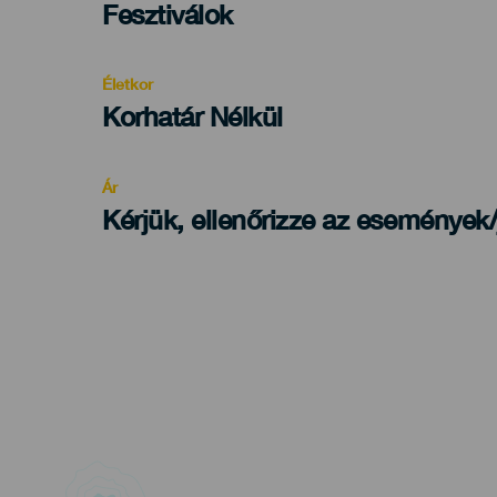
Categoría
Fesztiválok
del
evento
Életkor
Edad
Korhatár Nélkül
Recomendada
Ár
Kérjük, ellenőrizze az események