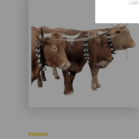
Lear
Listado
Kategória