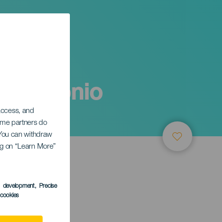
San Antonio
 access, and
Some partners do
. You can withdraw
ing on “Learn More”
s development
, Precise
l cookies