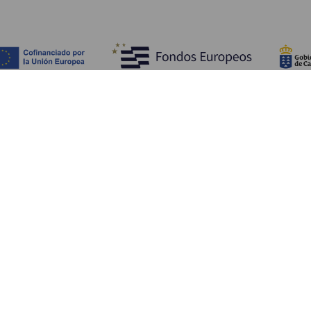
Fedezze fel
Pr
Tengerpart és strand
Kultúra
E
Gasztronómia
Az összes cikk
Me
Sz
Sz