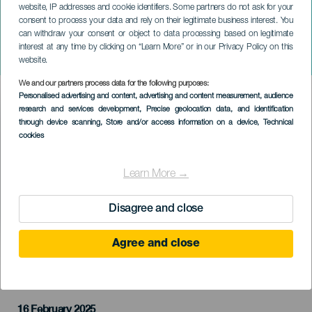
website, IP addresses and cookie identifiers. Some partners do not ask for your
consent to process your data and rely on their legitimate business interest. You
can withdraw your consent or object to data processing based on legitimate
TENERIFE
interest at any time by clicking on “Learn More” or in our Privacy Policy on this
Alice Csodaországban
website.
We and our partners process data for the following purposes:
Imagen
Personalised advertising and content, advertising and content measurement, audience
Listado
research and services development
, Precise geolocation data, and identification
through device scanning
, Store and/or access information on a device
, Technical
cookies
Learn More →
Disagree and close
Agree and close
KORÁBBI ESEMÉNY
16 February 2025