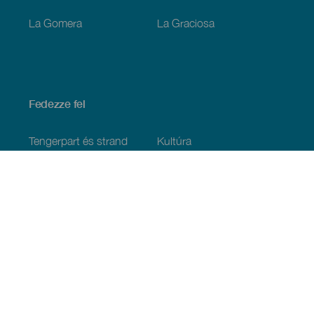
La Gomera
La Graciosa
Fedezze fel
Tengerpart és strand
Kultúra
Gasztronómia
Az összes cikk
Praktikus információk
Események
Időjárás