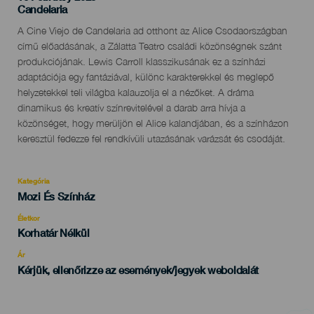
Localidad
Candelaria
Descripción
A Cine Viejo de Candelaria ad otthont az Alice Csodaországban
del
című előadásának, a Zálatta Teatro családi közönségnek szánt
evento
produkciójának. Lewis Carroll klasszikusának ez a színházi
adaptációja egy fantáziával, különc karakterekkel és meglepő
helyzetekkel teli világba kalauzolja el a nézőket. A dráma
dinamikus és kreatív színrevitelével a darab arra hívja a
közönséget, hogy merüljön el Alice kalandjában, és a színházon
keresztül fedezze fel rendkívüli utazásának varázsát és csodáját.
Kategória
Categoría
Mozi És Színház
del
evento
Életkor
Edad
Korhatár Nélkül
Recomendada
Ár
Kérjük, ellenőrizze az események/jegyek weboldalát