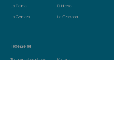
La Palma
El Hierro
La Gomera
La Graciosa
Fedezze fel
Tengerpart és strand
Kultúra
Gasztronómia
Az összes cikk
Praktikus információk
Események
Időjárás