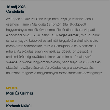
18 máj 2025
Localidad
Candelaria
Descripción
Az Espacio Cultural Cine Viejo bemutatja „A varrónő” című
del
eseményt, amely Mariquita és Tontón által átdolgozott
evento
hagyományos mesék történetmesélését dinamikus színpadi
előadással ötvözi. A varráshoz szükséges elemek, mint az ollók
és az anyagok, bábokká és animált tárgyakká alakulnak, életre
keltve olyan történeteket, mint a Hamupipőke és A császár új
ruhája. Az előadás során kiemelik az idősek fontosságát a
szellemi örökség továbbadóiként, valamint a nők alapvető
szerepét a szóbeli hagyományokban, hangsúlyozva kulturális és
oktatási hozzájárulásukat. Az előadás célja a szórakoztatás,
miközben megőrzi a hagyományos történetmesélés gazdagságát.
Kategória
Categoría
Mozi És Színház
del
evento
Életkor
Edad
Korhatár Nélkül
Recomendada