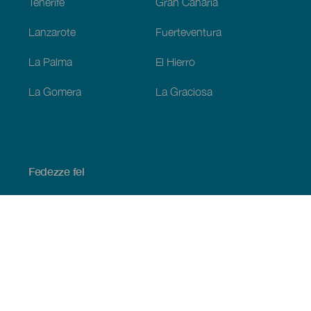
Tenerife
Gran Canaria
Lanzarote
Fuerteventura
La Palma
El Hierro
La Gomera
La Graciosa
Fedezze fel
Tengerpart és strand
Kultúra
Gasztronómia
Az összes cikk