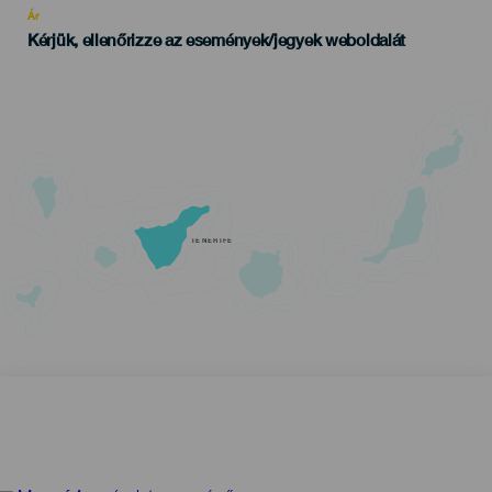
Ár
Kérjük, ellenőrizze az események/jegyek weboldalát
TENERIFE