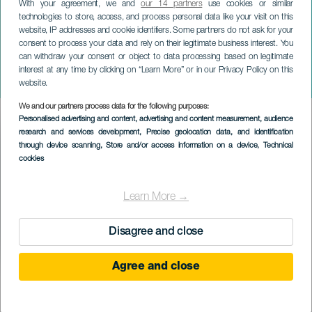
With your agreement, we and
our 14 partners
use cookies or similar
technologies to store, access, and process personal data like your visit on this
website, IP addresses and cookie identifiers. Some partners do not ask for your
consent to process your data and rely on their legitimate business interest. You
can withdraw your consent or object to data processing based on legitimate
TENERIFE
interest at any time by clicking on “Learn More” or in our Privacy Policy on this
A varázslatos varrónő
website.
We and our partners process data for the following purposes:
Imagen
Personalised advertising and content, advertising and content measurement, audience
Listado
research and services development
, Precise geolocation data, and identification
through device scanning
, Store and/or access information on a device
, Technical
cookies
Learn More →
Disagree and close
Agree and close
KORÁBBI ESEMÉNY