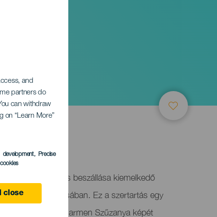
 access, and
Some partners do
. You can withdraw
ing on “Learn More”
s development
, Precise
l cookies
rmen hagyományos beszállása kiemelkedő
aleta, Adeje városában. Ez a szertartás egy
 close
l magában, ahol a Carmen Szűzanya képét