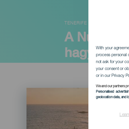
TENERIFE
A Nuestra
hagyomány
With your agreem
process personal d
not ask for your c
your consent or ob
or in our Privacy P
We and our partners pr
Imagen
Personalised advertis
Listado
geolocation data, and i
Lear