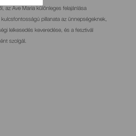
ből, az Ave Maria különleges felajánlása
s kulcsfontosságú pillanata az ünnepségeknek,
ségi lelkesedés keveredése, és a fesztivál
ént szolgál.