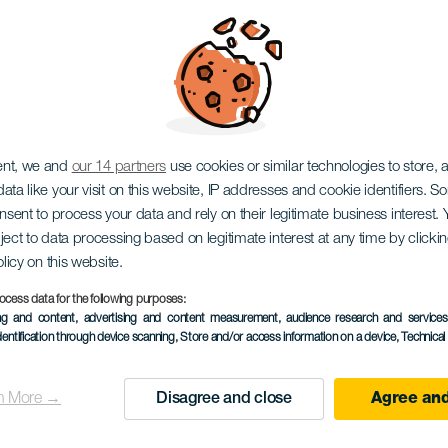
 Señora del Carmen
os beszállása
ent, we and
our 14 partners
use cookies or similar technologies to store,
ata like your visit on this website, IP addresses and cookie identifiers. 
onsent to process your data and rely on their legitimate business interest
ject to data processing based on legitimate interest at any time by click
olicy on this website.
5 to 9 August
ocess data for the following purposes:
Localidad
La Caleta
ing and content, advertising and content measurement, audience research and service
dentification through device scanning
, Store and/or access information on a device
, Technica
Descripción
A Nuestra Señora del Ca
del
esemény a Fiestas de La C
n More →
Disagree and close
Agree and
evento
tengeri körmenetet fogla