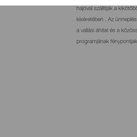
hajóval szállítják a kikötő
kíséretében . Az ünneplé
a vallási áhítat és a közös
programjának fénypontjak