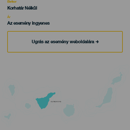
evento
Életkor
Edad
Korhatár Nélkül
Recomendada
Ár
Az esemény ingyenes
Ugrás az esemény weboldalára
TENERIFE