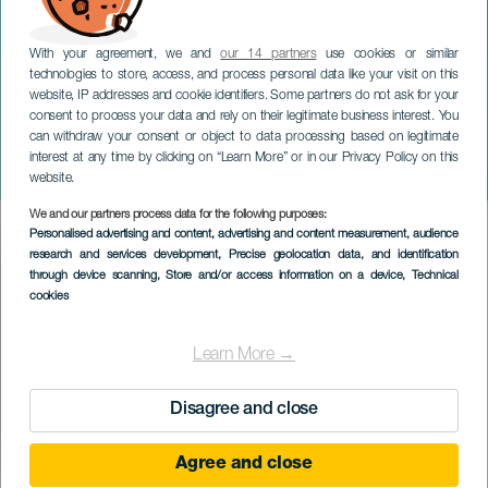
With your agreement, we and
our 14 partners
use cookies or similar
technologies to store, access, and process personal data like your visit on this
website, IP addresses and cookie identifiers. Some partners do not ask for your
consent to process your data and rely on their legitimate business interest. You
TENERIFE
can withdraw your consent or object to data processing based on legitimate
A Ciudad de La Laguna
interest at any time by clicking on “Learn More” or in our Privacy Policy on this
Kórustalálkozó 45. kiadása
website.
We and our partners process data for the following purposes:
Imagen
Personalised advertising and content, advertising and content measurement, audience
Listado
research and services development
, Precise geolocation data, and identification
through device scanning
, Store and/or access information on a device
, Technical
cookies
Learn More →
Disagree and close
Agree and close
KORÁBBI ESEMÉNY