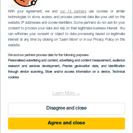
With your agreement, we and
our 14 partners
use cookies or similar
technologies to store, access, and process personal data like your visit on this
website, IP addresses and cookie identifiers. Some partners do not ask for your
consent to process your data and rely on their legitimate business interest. You
can withdraw your consent or object to data processing based on legitimate
TENERIFE
interest at any time by clicking on “Learn More” or in our Privacy Policy on this
23º Intercentros melómanos
website.
We and our partners process data for the following purposes:
Imagen
Personalised advertising and content, advertising and content measurement, audience
Listado
research and services development
, Precise geolocation data, and identification
through device scanning
, Store and/or access information on a device
, Technical
cookies
Learn More →
Disagree and close
Agree and close
KORÁBBI ESEMÉNY