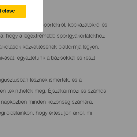
aguna
 close
lmfesztivál extrém sportokról, kockázatokról és
lja, hogy a legextrémebb sportgyakorlatokhoz
alkotások közvetítésének platformja legyen.
lhívását, egyeztetünk a bázisokkal és részt
augusztusban lesznek ismertek, és a
ken tekinthetők meg. Éjszakai mozi és számos
 napközben minden közönség számára.
 oldalainkon, hogy értesüljön arról, mi