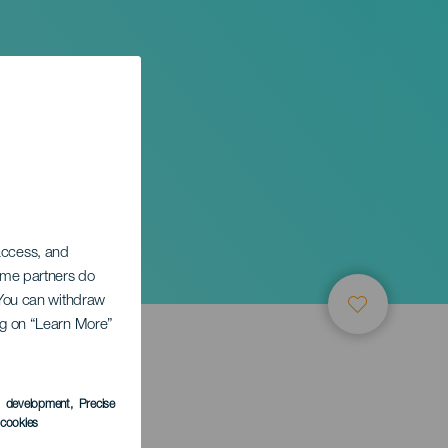
 access, and
Some partners do
. You can withdraw
ing on “Learn More”
s development
, Precise
l cookies