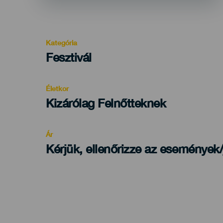
Kategória
Categoría
Fesztivál
del
evento
Életkor
Edad
Kizárólag Felnőtteknek
Recomendada
Ár
Kérjük, ellenőrizze az események