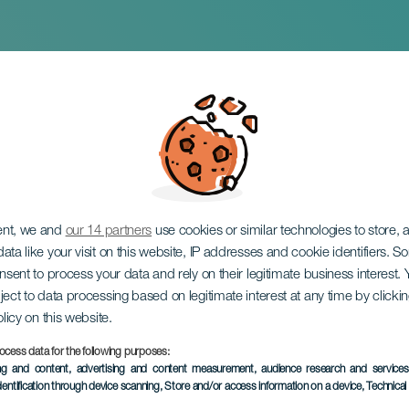
l
ent, we and
our 14 partners
use cookies or similar technologies to store,
ata like your visit on this website, IP addresses and cookie identifiers. 
onsent to process your data and rely on their legitimate business interest
ject to data processing based on legitimate interest at any time by click
olicy on this website.
ocess data for the following purposes:
KORÁBBI ESEMÉNY
ing and content, advertising and content measurement, audience research and service
dentification through device scanning
, Store and/or access information on a device
, Technica