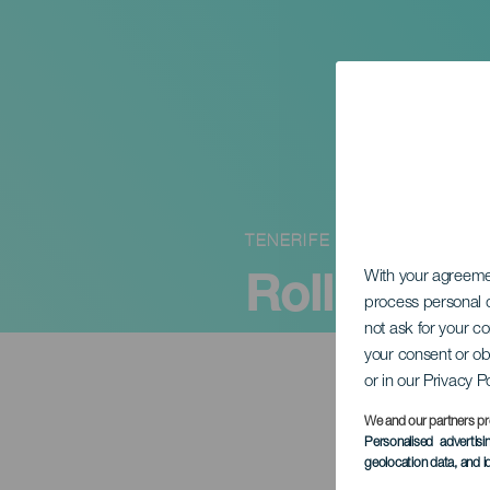
TENERIFE
RollFestiva
With your agreem
process personal d
not ask for your c
your consent or ob
or in our Privacy P
We and our partners pr
Personalised advertis
geolocation data, and i