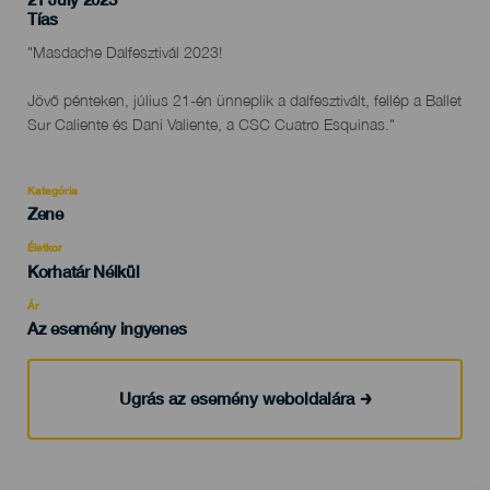
Localidad
Tías
Descripción
"Masdache Dalfesztivál 2023!
del
evento
Jövő pénteken, július 21-én ünneplik a dalfesztivált, fellép a Ballet
Sur Caliente és Dani Valiente, a CSC Cuatro Esquinas."
Kategória
Categoría
Zene
del
evento
Életkor
Edad
Korhatár Nélkül
Recomendada
Ár
Az esemény ingyenes
Ugrás az esemény weboldalára