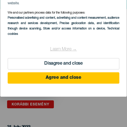
Masdache 2023
website.
We and our partners process data for the following purposes:
Imagen
Personalised advertising and content, advertising and content measurement, audience
Listado
research and services development
, Precise geolocation data, and identification
through device scanning
, Store and/or access information on a device
, Technical
cookies
Learn More →
Disagree and close
Agree and close
KORÁBBI ESEMÉNY
21 July 2023