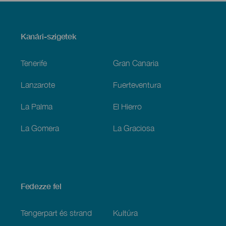
Menú
Kanári-szigetek
Footer
Tenerife
Gran Canaria
Lanzarote
Fuerteventura
La Palma
El Hierro
La Gomera
La Graciosa
Fedezze fel
Tengerpart és strand
Kultúra