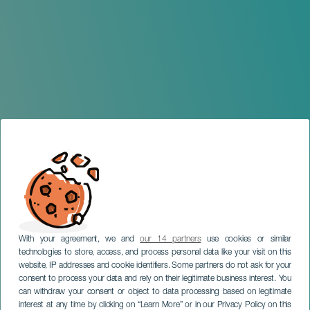
With your agreement, we and
our 14 partners
use cookies or similar
technologies to store, access, and process personal data like your visit on this
website, IP addresses and cookie identifiers. Some partners do not ask for your
consent to process your data and rely on their legitimate business interest. You
LANZAROTE
can withdraw your consent or object to data processing based on legitimate
VII Festival de la Canción
interest at any time by clicking on “Learn More” or in our Privacy Policy on this