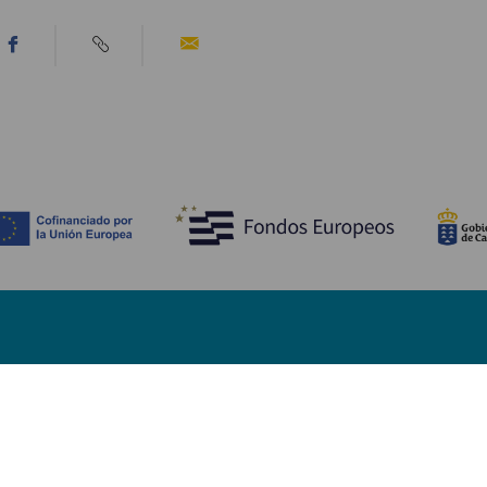
Fedezze fel
Pr
Tengerpart és strand
Kultúra
E