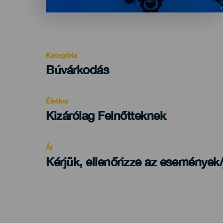
Kategória
Categoría
Búvárkodás
del
evento
Életkor
Edad
Kizárólag Felnőtteknek
Recomendada
Ár
Kérjük, ellenőrizze az események