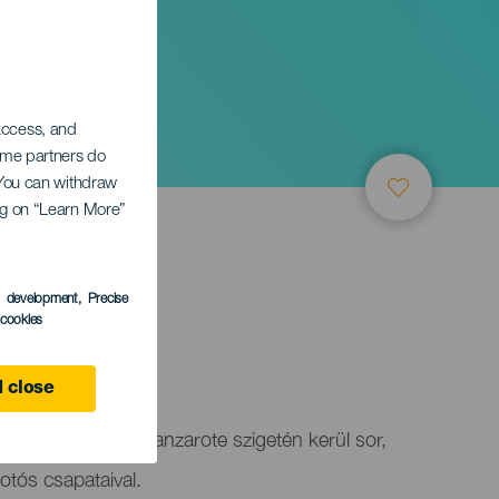
ág
 access, and
Some partners do
. You can withdraw
ing on “Learn More”
s development
, Precise
l cookies
 close
ajnokság, amelyre Lanzarote szigetén kerül sor,
tós csapataival.