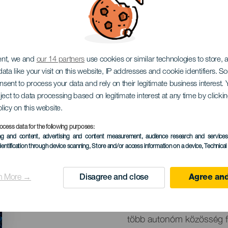
z alatti fotós bajnoks
ent, we and
our 14 partners
use cookies or similar technologies to store,
ata like your visit on this website, IP addresses and cookie identifiers. 
onsent to process your data and rely on their legitimate business interest
ject to data processing based on legitimate interest at any time by click
olicy on this website.
ocess data for the following purposes:
ing and content, advertising and content measurement, audience research and service
KORÁBBI ESEMÉNY
dentification through device scanning
, Store and/or access information on a device
, Technica
13 to 17 September
Localidad
Puerto Calero
n More →
Disagree and close
Agree and
Descripción
Spanyol víz alatti fotós b
del
több autonóm közösség fo