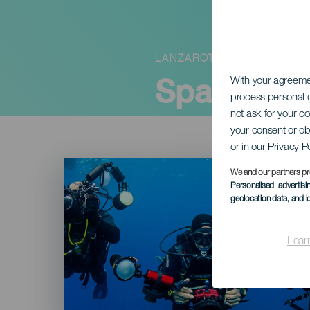
LANZAROTE
Spanyol ví
With your agreem
process personal d
not ask for your c
your consent or ob
or in our Privacy P
Imagen
Listado
We and our partners pr
Personalised advertis
geolocation data, and i
Lear