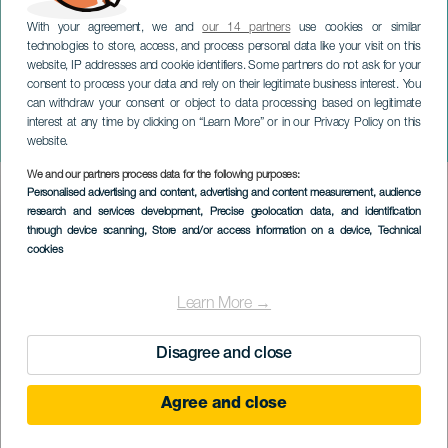
With your agreement, we and
our 14 partners
use cookies or similar
technologies to store, access, and process personal data like your visit on this
website, IP addresses and cookie identifiers. Some partners do not ask for your
consent to process your data and rely on their legitimate business interest. You
can withdraw your consent or object to data processing based on legitimate
LANZAROTE
interest at any time by clicking on “Learn More” or in our Privacy Policy on this
Scenic Laboratory: HABITA(r)
website.
We and our partners process data for the following purposes:
Imagen
Personalised advertising and content, advertising and content measurement, audience
Listado
research and services development
, Precise geolocation data, and identification
through device scanning
, Store and/or access information on a device
, Technical
cookies
Learn More →
Disagree and close
Agree and close
KORÁBBI ESEMÉNY