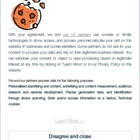
With your agreement, we and
our 14 partners
use cookies or similar
technologies to store, access, and process personal data like your visit on this
website, IP addresses and cookie identifiers. Some partners do not ask for your
consent to process your data and rely on their legitimate business interest. You
can withdraw your consent or object to data processing based on legitimate
LANZAROTE
interest at any time by clicking on “Learn More” or in our Privacy Policy on this
Premios Abora 2024
website.
We and our partners process data for the following purposes:
Imagen
Personalised advertising and content, advertising and content measurement, audience
Listado
research and services development
, Precise geolocation data, and identification
through device scanning
, Store and/or access information on a device
, Technical
cookies
Learn More →
Disagree and close