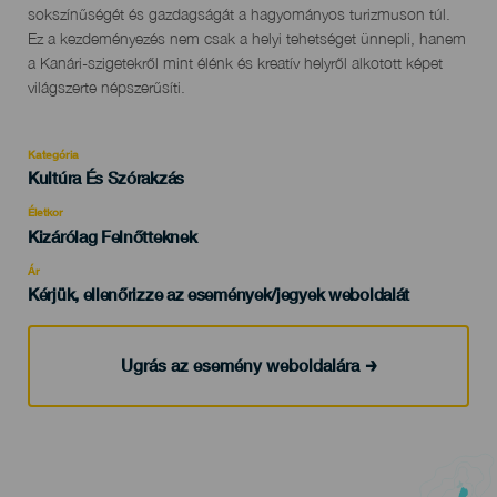
sokszínűségét és gazdagságát a hagyományos turizmuson túl.
Ez a kezdeményezés nem csak a helyi tehetséget ünnepli, hanem
a Kanári-szigetekről mint élénk és kreatív helyről alkotott képet
világszerte népszerűsíti.
Kategória
Categoría
Kultúra És Szórakzás
del
evento
Életkor
Edad
Kizárólag Felnőtteknek
Recomendada
Ár
Kérjük, ellenőrizze az események/jegyek weboldalát
Ugrás az esemény weboldalára