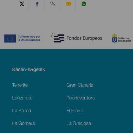
Contenido
Menú
Kanári-szigetek
Footer
Tenerife
Gran Canaria
Lanzarote
Fuerteventura
La Palma
El Hierro
La Gomera
La Graciosa