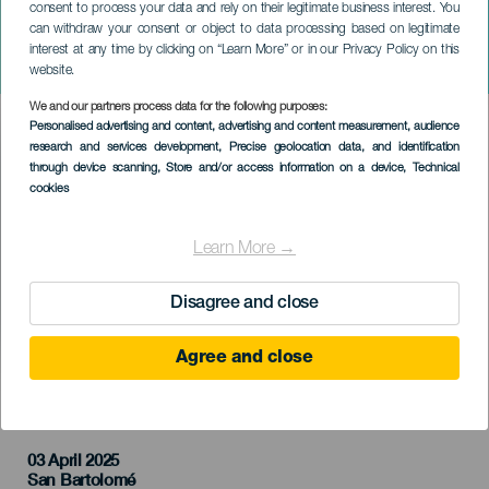
consent to process your data and rely on their legitimate business interest. You
LANZAROTE
can withdraw your consent or object to data processing based on legitimate
Óvakodj a tiszteletreméltó
interest at any time by clicking on “Learn More” or in our Privacy Policy on this
emberektől
website.
We and our partners process data for the following purposes:
Imagen
Personalised advertising and content, advertising and content measurement, audience
Listado
research and services development
, Precise geolocation data, and identification
through device scanning
, Store and/or access information on a device
, Technical
cookies
Learn More →
Disagree and close
Agree and close
KORÁBBI ESEMÉNY
03 April 2025
Localidad
San Bartolomé