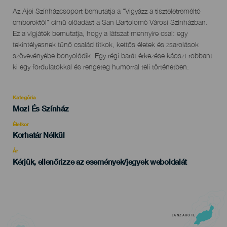
Descripción
Az Ajei Színházcsoport bemutatja a "Vigyázz a tiszteletreméltó
del
emberektől" című előadást a San Bartolomé Városi Színházban.
evento
Ez a vígjáték bemutatja, hogy a látszat mennyire csal: egy
tekintélyesnek tűnő család titkok, kettős életek és zsarolások
szövevényébe bonyolódik. Egy régi barát érkezése káoszt robbant
ki egy fordulatokkal és rengeteg humorral teli történetben.
Kategória
Categoría
Mozi És Színház
del
evento
Életkor
Edad
Korhatár Nélkül
Recomendada
Ár
Kérjük, ellenőrizze az események/jegyek weboldalát
LANZAROTE