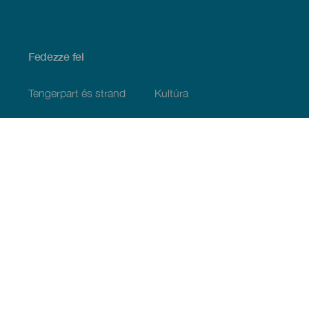
Fedezze fel
Tengerpart és strand
Kultúra
Gasztronómia
Az összes cikk
Praktikus információk
Események
Időjárás
Megérkezés
Vendéglátás
Szállás
A szigetcsoport