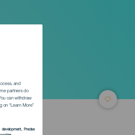
 access, and
Some partners do
. You can withdraw
ing on “Learn More”
s development
, Precise