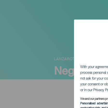
LANZAROTE
Negras
With your agreem
process personal d
not ask for your c
your consent or ob
or in our Privacy P
We and our partners pr
Personalised advertis