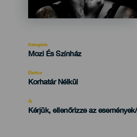
Kategória
Categoría
Mozi És Színház
del
evento
Életkor
Edad
Korhatár Nélkül
Recomendada
Ár
Kérjük, ellenőrizze az események