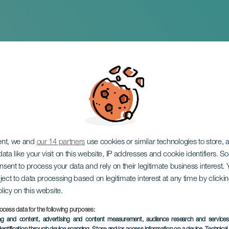
ent, we and
our 14 partners
use cookies or similar technologies to store,
ata like your visit on this website, IP addresses and cookie identifiers. 
onsent to process your data and rely on their legitimate business interest
ject to data processing based on legitimate interest at any time by click
olicy on this website.
ocess data for the following purposes:
KORÁBBI ESEMÉNY
ing and content, advertising and content measurement, audience research and service