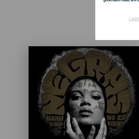
geolocation data, and i
Lear
Imagen
Listado