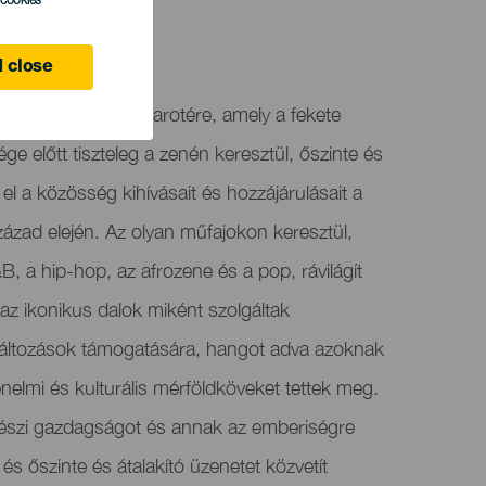
l cookies
 close
rral érkezik Lanzarotére, amely a fekete
ge előtt tiszteleg a zenén keresztül, őszinte és
l a közösség kihívásait és hozzájárulásait a
ázad elején. Az olyan műfajokon keresztül,
&B, a hip-hop, az afrozene és a pop, rávilágít
az ikonikus dalok miként szolgáltak
változások támogatására, hangot adva azoknak
nelmi és kulturális mérföldköveket tettek meg.
vészi gazdagságot és annak az emberiségre
 és őszinte és átalakító üzenetet közvetít