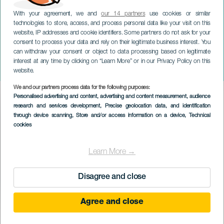
With your agreement, we and
our 14 partners
use cookies or similar
technologies to store, access, and process personal data like your visit on this
website, IP addresses and cookie identifiers. Some partners do not ask for your
consent to process your data and rely on their legitimate business interest. You
can withdraw your consent or object to data processing based on legitimate
LANZAROTE
interest at any time by clicking on “Learn More” or in our Privacy Policy on this
Lanzarote Wine Run
website.
We and our partners process data for the following purposes:
Imagen
Personalised advertising and content, advertising and content measurement, audience
Listado
research and services development
, Precise geolocation data, and identification
through device scanning
, Store and/or access information on a device
, Technical
cookies
Learn More →
Disagree and close
Agree and close
KORÁBBI ESEMÉNY