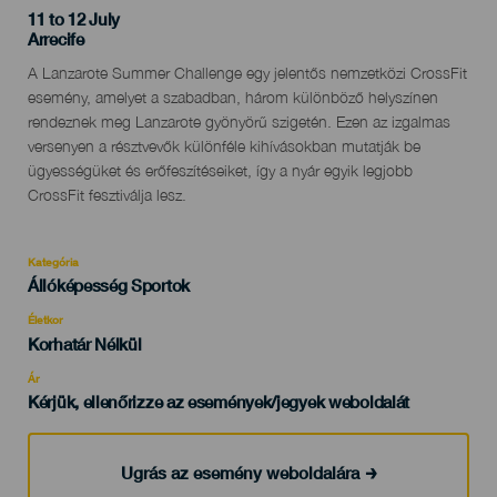
11 to 12 July
Localidad
Arrecife
Descripción
A Lanzarote Summer Challenge egy jelentős nemzetközi CrossFit
del
esemény, amelyet a szabadban, három különböző helyszínen
evento
rendeznek meg Lanzarote gyönyörű szigetén. Ezen az izgalmas
versenyen a résztvevők különféle kihívásokban mutatják be
ügyességüket és erőfeszítéseiket, így a nyár egyik legjobb
CrossFit fesztiválja lesz.
Kategória
Categoría
Állóképesség Sportok
del
evento
Életkor
Edad
Korhatár Nélkül
Recomendada
Ár
Kérjük, ellenőrizze az események/jegyek weboldalát
Ugrás az esemény weboldalára