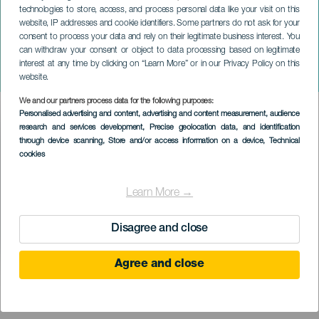
technologies to store, access, and process personal data like your visit on this
website, IP addresses and cookie identifiers. Some partners do not ask for your
consent to process your data and rely on their legitimate business interest. You
LANZAROTE
can withdraw your consent or object to data processing based on legitimate
Lanzarote Summer
interest at any time by clicking on “Learn More” or in our Privacy Policy on this
Challenge
website.
We and our partners process data for the following purposes:
Imagen
Personalised advertising and content, advertising and content measurement, audience
Listado
research and services development
, Precise geolocation data, and identification
through device scanning
, Store and/or access information on a device
, Technical
cookies
Learn More →
Disagree and close
Agree and close
KORÁBBI ESEMÉNY