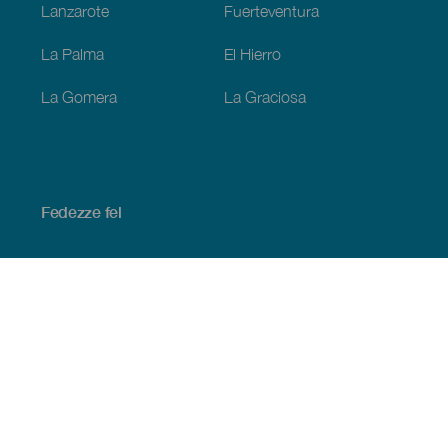
Lanzarote
Fuerteventura
La Palma
El Hierro
La Gomera
La Graciosa
Fedezze fel
Tengerpart és strand
Kultúra
Gasztronómia
Az összes cikk
Praktikus információk