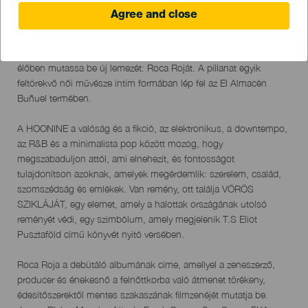
Agree and close
09 June 2023
Localidad
Arrecife
Descripción
"@hellohoonine először teszi meg lábát Lanzarote szigetén, hogy
del
élőben mutassa be új lemezét: Roca Roját. A pillanat egyik
evento
feltörekvő női művésze intim formában lép fel az El Almacén
Buñuel termében.
A HOONINE a valóság és a fikció, az elektronikus, a downtempo,
az R&B és a minimalista pop között mozog, hogy
megszabaduljon attól, ami elnehezít, és fontosságot
tulajdonítson azoknak, amelyek megérdemlik: szerelem, család,
szomszédság és emlékek. Van remény, ott találja VÖRÖS
SZIKLÁJÁT, egy elemet, amely a halottak országának utolsó
reményét védi, egy szimbólum, amely megjelenik T.S Eliot
Pusztaföld című könyvét nyitó versében.
Roca Roja a debütáló albumának címe, amellyel a zeneszerző,
producer és énekesnő a felnőttkorba való átmenet törékeny,
édesítőszerektől mentes szakaszának filmzenéjét mutatja be.