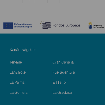
Contenido
Menú
Kanári-szigetek
Footer
Tenerife
Gran Canaria
Lanzarote
Fuerteventura
La Palma
El Hierro
La Gomera
La Graciosa