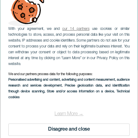
With your agreement, we and
our 14 partners
use cookies or similar
technologies to store, access, and process personal data like your visit on this
website, IP addresses and cookie identifiers. Some partners do not ask for your
consent to process your data and rely on their legitimate business interest. You
can withdraw your consent or object to data processing based on legitimate
LANZAROTE
interest at any time by clicking on “Learn More” or in our Privacy Policy on this
Hoonine
website.
We and our partners process data for the following purposes:
Imagen
Personalised advertising and content, advertising and content measurement, audience
Listado
research and services development
, Precise geolocation data, and identification
through device scanning
, Store and/or access information on a device
, Technical
cookies
Learn More →
KORÁBBI ESEMÉNY
Disagree and close