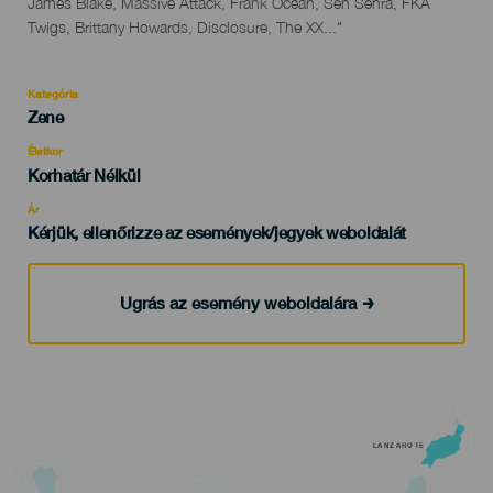
James Blake, Massive Attack, Frank Ocean, Sen Senra, FKA
Twigs, Brittany Howards, Disclosure, The XX..."
Kategória
Categoría
Zene
del
evento
Életkor
Edad
Korhatár Nélkül
Recomendada
Ár
Kérjük, ellenőrizze az események/jegyek weboldalát
Ugrás az esemény weboldalára
LANZAROTE