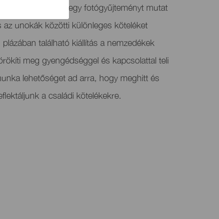
ővel” című kiállítás egy fotógyűjteményt mutat
 az unokák közötti különleges köteléket
 plázában található kiállítás a nemzedékek
t örökíti meg gyengédséggel és kapcsolattal teli
munka lehetőséget ad arra, hogy meghitt és
lektáljunk a családi kötelékekre.