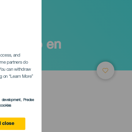
 pasado en
 access, and
Some partners do
. You can withdraw
ing on “Learn More”
s development
, Precise
l cookies
ember
 close