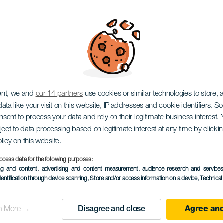
 temporal: Bordar el
ent, we and
our 14 partners
use cookies or similar technologies to store,
ata like your visit on this website, IP addresses and cookie identifiers. 
onsent to process your data and rely on their legitimate business interest
ject to data processing based on legitimate interest at any time by click
olicy on this website.
ocess data for the following purposes:
KORÁBBI ESEMÉNY
ing and content, advertising and content measurement, audience research and service
dentification through device scanning
, Store and/or access information on a device
, Technica
22 October to 17 Nov
Localidad
Arrecife
n More →
Disagree and close
Agree and