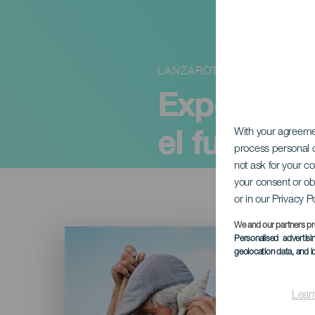
LANZAROTE
Exposición
el futuro
With your agreem
process personal d
not ask for your c
your consent or ob
or in our Privacy P
We and our partners pr
Imagen
Personalised advertis
Listado
geolocation data, and i
Lear