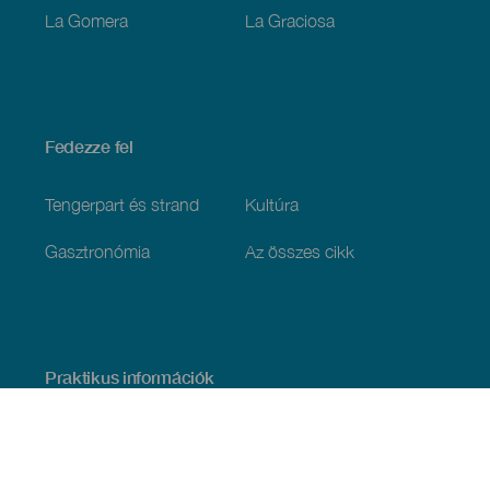
La Gomera
La Graciosa
Fedezze fel
Tengerpart és strand
Kultúra
Gasztronómia
Az összes cikk
Praktikus információk
Események
Időjárás
Megérkezés
Vendéglátás