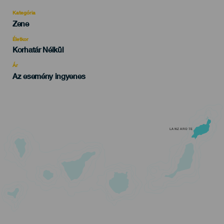
Kategória
Categoría
Zene
del
evento
Életkor
Edad
Korhatár Nélkül
Recomendada
Ár
Az esemény ingyenes
LANZAROTE