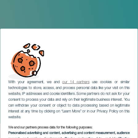
With your agreement, we and
our 14 partners
use cookies or similar
technologies to store, access, and process personal data like your visit on this
website, IP addresses and cookie identifiers. Some partners do not ask for your
consent to process your data and rely on their legitimate business interest. You
can withdraw your consent or object to data processing based on legitimate
LANZAROTE
interest at any time by clicking on “Learn More” or in our Privacy Policy on this
Conciertos Navidad Isleña
website.
We and our partners process data for the following purposes:
Imagen
Personalised advertising and content, advertising and content measurement, audience
Listado