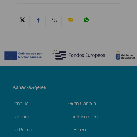
Contenido
Menú
Kanári-szigetek
Footer
Tenerife
Gran Canaria
Lanzarote
Fuerteventura
La Palma
El Hierro