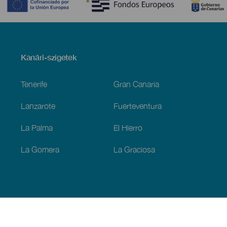
Menú
Kanári-szigetek
Footer
Tenerife
Gran Canaria
Lanzarote
Fuerteventura
La Palma
El Hierro
La Gomera
La Graciosa
Fedezze fel