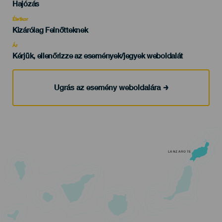
Categoría
Hajózás
del
evento
Életkor
Edad
Kizárólag Felnőtteknek
Recomendada
Ár
Kérjük, ellenőrizze az események/jegyek weboldalát
Ugrás az esemény weboldalára
LANZAROTE