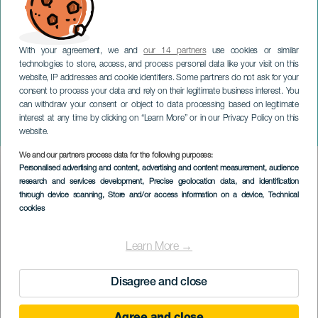
With your agreement, we and
our 14 partners
use cookies or similar
technologies to store, access, and process personal data like your visit on this
website, IP addresses and cookie identifiers. Some partners do not ask for your
consent to process your data and rely on their legitimate business interest. You
can withdraw your consent or object to data processing based on legitimate
LANZAROTE
interest at any time by clicking on “Learn More” or in our Privacy Policy on this
Anouar Brahem Quartet
website.
We and our partners process data for the following purposes:
Imagen
Personalised advertising and content, advertising and content measurement, audience
Listado
research and services development
, Precise geolocation data, and identification
through device scanning
, Store and/or access information on a device
, Technical
cookies
Learn More →
Disagree and close