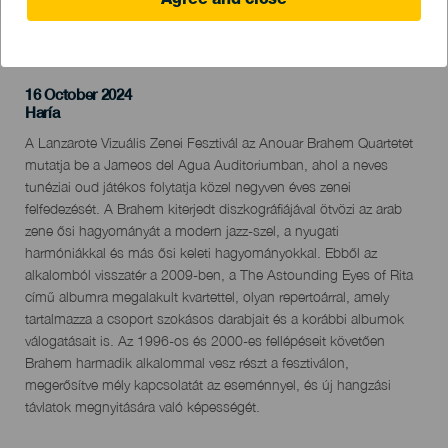
Agree and close
KORÁBBI ESEMÉNY
16 October 2024
Localidad
Haría
Descripción
A Lanzarote Vizuális Zenei Fesztivál az Anouar Brahem Quartetet
del
mutatja be a Jameos del Agua Auditoriumban, ahol a neves
evento
tunéziai oud játékos folytatja közel negyven éves zenei
felfedezését. A Brahem kiterjedt diszkográfiájával ötvözi az arab
zene ősi hagyományát a modern jazz-szel, a nyugati
harmóniákkal és más ősi keleti hagyományokkal. Ebből az
alkalomból visszatér a 2009-ben, a The Astounding Eyes of Rita
című albumra megalakult kvartettel, olyan repertoárral, amely
tartalmazza a csoport szokásos darabjait és a korábbi albumok
válogatásait is. Az 1996-os és 2000-es fellépéseit követően
Brahem harmadik alkalommal vesz részt a fesztiválon,
megerősítve mély kapcsolatát az eseménnyel, és új hangzási
távlatok megnyitására való képességét.