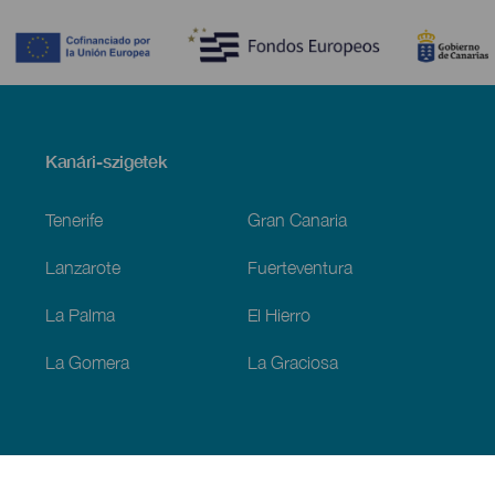
Contenido
Menú
Kanári-szigetek
Footer
Tenerife
Gran Canaria
Lanzarote
Fuerteventura
La Palma
El Hierro
La Gomera
La Graciosa
Fedezze fel