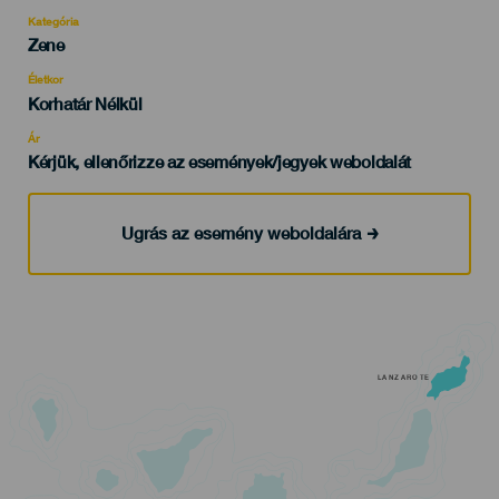
Kategória
Categoría
Zene
del
evento
Életkor
Edad
Korhatár Nélkül
Recomendada
Ár
Kérjük, ellenőrizze az események/jegyek weboldalát
Ugrás az esemény weboldalára
LANZAROTE