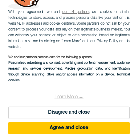
With your agreement, we and
our 14 partners
use cookies or similar
technologies to store, access, and process personal data like your visit on this
LANZAROTE
website, IP addresses and cookie identifiers. Some partners do not ask for your
A Tao, a Nuevo del Fuego és
consent to process your data and rely on their legitimate business interest. You
can withdraw your consent or object to data processing based on legitimate
a Tinguatón kitörések
interest at any time by clicking on “Learn More” or in our Privacy Policy on this
évfordulója
website.
We and our partners process data for the following purposes:
Imagen
Personalised advertising and content, advertising and content measurement, audience
Listado
research and services development
, Precise geolocation data, and identification
through device scanning
, Store and/or access information on a device
, Technical
cookies
Learn More →
Disagree and close
Agree and close
KORÁBBI ESEMÉNY