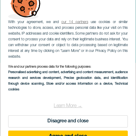
With your agreement, we and
our 14 partners
use cookies or similar
technologies to store, access, and process personal data like your visit on this
website, IP addresses and cookie identifiers. Some partners do not ask for your
consent to process your data and rely on their legitimate business interest. You
can withdraw your consent or object to data processing based on legitimate
LA PALMA
interest at any time by clicking on “Learn More” or in our Privacy Policy on this
Szemétlerak La Palmával
website.
We and our partners process data for the following purposes:
Imagen
Personalised advertising and content, advertising and content measurement, audience
Listado
research and services development
, Precise geolocation data, and identification
through device scanning
, Store and/or access information on a device
, Technical
cookies
Learn More →
Disagree and close