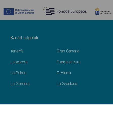
Contenido
Menú
Kanári-szigetek
Footer
Tenerife
Gran Canaria
Lanzarote
Fuerteventura
La Palma
El Hierro
La Gomera
La Graciosa
Fedezze fel