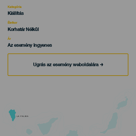
Kategória
Categoría
Kiállítás
del
evento
Életkor
Edad
Korhatár Nélkül
Recomendada
Ár
Az esemény ingyenes
Ugrás az esemény weboldalára
LA PALMA