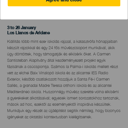
Agree and close
KORÁBBI ESEMÉNY
3 to 26 January
Localidad
Los Llanos de Aridane
Descripción
Kiállítás több mint ezer iskolás rajzzal, a katasztrófa hónapjaiban
del
készült rajzokkal és egy 24 fős művészcsoport munkáival, akik
evento
úgy döntöttek, hogy támogatják és elkísérik őket. A Carmen
Santisteban Alapítvány által kezdeményezett projekt egyik
fázisának a csúcspontja. Számos la Palma-i iskolás mellett részt
vett az elchei Baix Vinalopó iskola és az alicantei IES Radio
Exterior, később csatlakozott hozzájuk a Santa Fé-i Carmen
Sallés, a granadai Madre Teresa otthoni iskola és az alicantei
Mediterráneo iskola. Huszonnégy művész szerette volna elkísérni
a gyerekeket alkotásaival; egyesek ismert sorozatokhoz tartoznak,
mások ad hoc, ezektől az eseményektől inspirálva készültek.
Munkájuk egy részét az újjáépítést segítik némileg, hogy bizonyos
igényeket az oktatási kontextusban kielégítsenek.