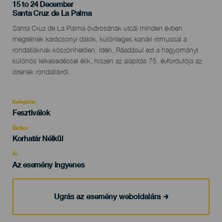
15 to 24 December
Localidad
Santa Cruz de La Palma
Descripción
Santa Cruz de La Palma óvárosának utcái minden évben
del
megtelnek karácsonyi dalok, különleges kanári ritmussal a
evento
rondalláknak köszönhetően. Idén, Ráadásul ezt a hagyományt
különös lelkesedéssel élik, hiszen az alapítás 75. évfordulója az
istenek rondalláiról.
Kategória
Categoría
Fesztiválok
del
evento
Életkor
Edad
Korhatár Nélkül
Recomendada
Ár
Az esemény ingyenes
Ugrás az esemény weboldalára