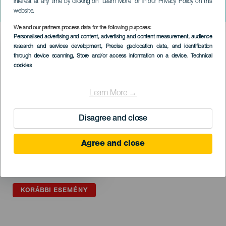
Rondallas navideñas en La
interest at any time by clicking on “Learn More” or in our Privacy Policy on this
Palma
website.
We and our partners process data for the following purposes:
Imagen
Personalised advertising and content, advertising and content measurement, audience
Listado
research and services development
, Precise geolocation data, and identification
through device scanning
, Store and/or access information on a device
, Technical
cookies
Learn More →
Disagree and close
Agree and close
KORÁBBI ESEMÉNY