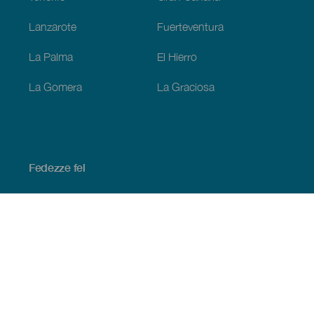
Lanzarote
Fuerteventura
La Palma
El Hierro
La Gomera
La Graciosa
Fedezze fel
Tengerpart és strand
Kultúra
Gasztronómia
Az összes cikk