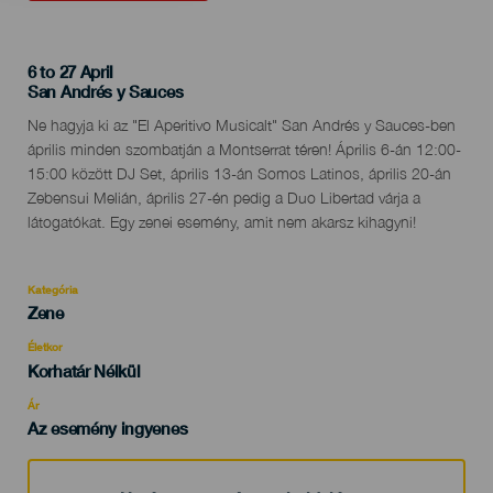
6 to 27 April
Localidad
San Andrés y Sauces
Descripción
Ne hagyja ki az "El Aperitivo Musicalt" San Andrés y Sauces-ben
del
április minden szombatján a Montserrat téren! Április 6-án 12:00-
evento
15:00 között DJ Set, április 13-án Somos Latinos, április 20-án
Zebensui Melián, április 27-én pedig a Duo Libertad várja a
látogatókat. Egy zenei esemény, amit nem akarsz kihagyni!
Kategória
Categoría
Zene
del
evento
Életkor
Edad
Korhatár Nélkül
Recomendada
Ár
Az esemény ingyenes