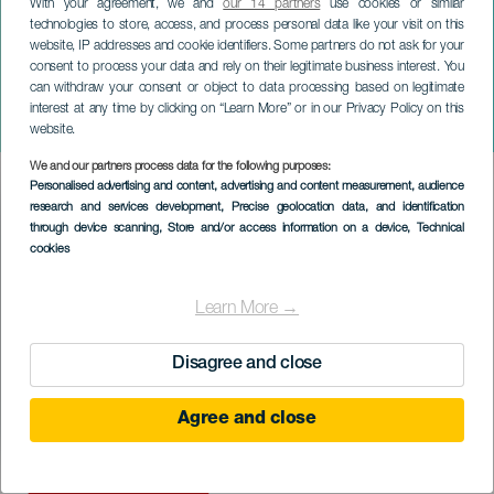
With your agreement, we and
our 14 partners
use cookies or similar
technologies to store, access, and process personal data like your visit on this
website, IP addresses and cookie identifiers. Some partners do not ask for your
consent to process your data and rely on their legitimate business interest. You
LA PALMA
can withdraw your consent or object to data processing based on legitimate
El Aperitivo Musical en San
interest at any time by clicking on “Learn More” or in our Privacy Policy on this
Andrés y Sauces
website.
We and our partners process data for the following purposes:
Imagen
Personalised advertising and content, advertising and content measurement, audience
Listado
research and services development
, Precise geolocation data, and identification
through device scanning
, Store and/or access information on a device
, Technical
cookies
Learn More →
Disagree and close
Agree and close
KORÁBBI ESEMÉNY