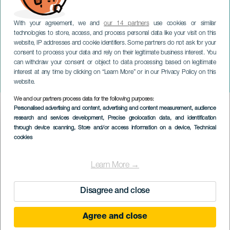
With your agreement, we and
our 14 partners
use cookies or similar
technologies to store, access, and process personal data like your visit on this
LA PALMA
website, IP addresses and cookie identifiers. Some partners do not ask for your
Bohemian and More - La
consent to process your data and rely on their legitimate business interest. You
can withdraw your consent or object to data processing based on legitimate
Palma Spanyol Zene és
interest at any time by clicking on “Learn More” or in our Privacy Policy on this
Zarzuela Fesztivál
website.
We and our partners process data for the following purposes:
Imagen
Personalised advertising and content, advertising and content measurement, audience
Listado
research and services development
, Precise geolocation data, and identification
through device scanning
, Store and/or access information on a device
, Technical
cookies
Learn More →
Disagree and close
Agree and close