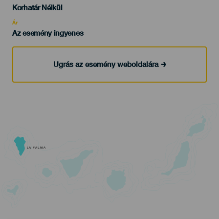
Edad
Korhatár Nélkül
Recomendada
Ár
Az esemény ingyenes
Ugrás az esemény weboldalára
LA PALMA