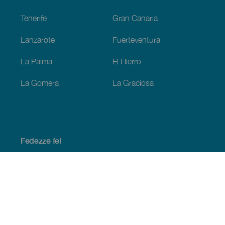
Tenerife
Gran Canaria
Lanzarote
Fuerteventura
La Palma
El Hierro
La Gomera
La Graciosa
Fedezze fel
Tengerpart és strand
Kultúra
Gasztronómia
Az összes cikk