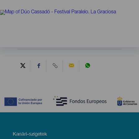
Contenido
Menú
Kanári-szigetek
Footer