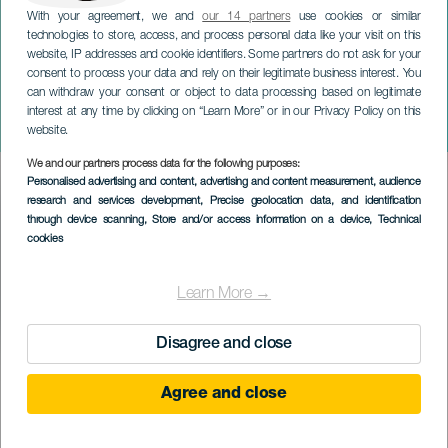
With your agreement, we and
our 14 partners
use cookies or similar
technologies to store, access, and process personal data like your visit on this
website, IP addresses and cookie identifiers. Some partners do not ask for your
consent to process your data and rely on their legitimate business interest. You
LA GRACIOSA
can withdraw your consent or object to data processing based on legitimate
Dúo Cassadó - Festival
interest at any time by clicking on “Learn More” or in our Privacy Policy on this
Paralelo. La Graciosa
website.
We and our partners process data for the following purposes:
Imagen
Personalised advertising and content, advertising and content measurement, audience
Listado
research and services development
, Precise geolocation data, and identification
through device scanning
, Store and/or access information on a device
, Technical
cookies
Learn More →
Disagree and close
KORÁBBI ESEMÉNY
Agree and close
19 January 2024