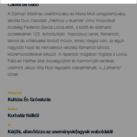
Localidad
Caleta de Sebo
Descripción
A Damian Martínez csellóművész és Marta Moll zongoraművész
del
alkotta Duo Cassadó „Hechizo y duende” című műsorával
evento
tiszteleg Federico García Lorca előtt, a költő és drámaíró
születésének 125. évfordulóján. Klasszikus zenét, flamencót,
táncot és költészetet ötvöző műsor, amely Vargas Iván, az egyik
nagyobb hazai és nemzetközi vetületű flamenco táncos
közreműködésével készült. A repertoár magában foglalja a Lorca,
Falla és Halffter által összegyűjtött és harmonizált zenéket,
valamint Jesús Villa Rojo legújabb szerzeményét, a „Lamento”
címet.
Kategória
Categoría
Kultúra És Szórakzás
del
evento
Életkor
Edad
Korhatár Nélkül
Recomendada
Ár
Kérjük, ellenőrizze az események/jegyek weboldalát