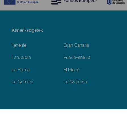
Menú
Kanári-szigetek
Footer
Tenerife
Gran Canaria
Lanzarote
Fuerteventura
La Palma
El Hierro
La Gomera
La Graciosa
Fedezze fel