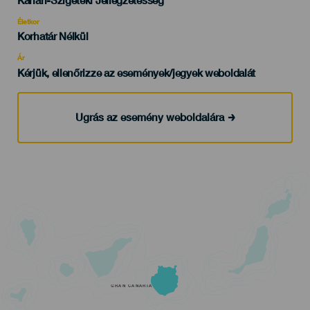
del
evento
Életkor
Edad
Korhatár Nélkül
Recomendada
Ár
Kérjük, ellenőrizze az események/jegyek weboldalát
Ugrás az esemény weboldalára
GRAN CANARIA