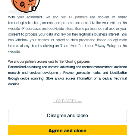
With your agreement, we and
our 14 partners
use cookies or similar
technologies to store, access, and process personal data like your visit on this
website, IP addresses and cookie identifiers. Some partners do not ask for your
consent to process your data and rely on their legitimate business interest. You
GRAN CANARIA
can withdraw your consent or object to data processing based on legitimate
Yone Rodríguez Trío: Folclor
interest at any time by clicking on “Learn More” or in our Privacy Policy on this
fusión
website.
We and our partners process data for the following purposes:
Imagen
Personalised advertising and content, advertising and content measurement, audience
Listado
research and services development
, Precise geolocation data, and identification
through device scanning
, Store and/or access information on a device
, Technical
cookies
Learn More →
Disagree and close
Agree and close