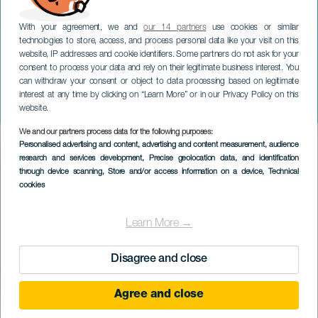
With your agreement, we and
our 14 partners
use cookies or similar
technologies to store, access, and process personal data like your visit on this
website, IP addresses and cookie identifiers. Some partners do not ask for your
consent to process your data and rely on their legitimate business interest. You
can withdraw your consent or object to data processing based on legitimate
GRAN CANARIA
interest at any time by clicking on “Learn More” or in our Privacy Policy on this
The Plan! - Rubén García
website.
We and our partners process data for the following purposes:
Imagen
Personalised advertising and content, advertising and content measurement, audience
Listado
research and services development
, Precise geolocation data, and identification
through device scanning
, Store and/or access information on a device
, Technical
cookies
Learn More →
Disagree and close
Agree and close
KORÁBBI ESEMÉNY