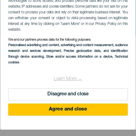
technologies to store, access, and process personal data like your visit on this
website, IP addresses and cookie identifiers. Some partners do not ask for your
consent to process your data and rely on their legitimate business interest. You
can withdraw your consent or object to data processing based on legitimate
GRAN CANARIA
interest at any time by clicking on “Learn More” or in our Privacy Policy on this
Templomi felvonulás
website.
We and our partners process data for the following purposes:
Imagen
Personalised advertising and content, advertising and content measurement, audience
Listado
research and services development
, Precise geolocation data, and identification
through device scanning
, Store and/or access information on a device
, Technical
cookies
Learn More →
Disagree and close
Agree and close
KORÁBBI ESEMÉNY