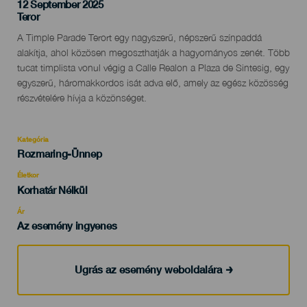
12 September 2025
Localidad
Teror
Descripción
A Timple Parade Terort egy nagyszerű, népszerű színpaddá
del
alakítja, ahol közösen megoszthatják a hagyományos zenét. Több
evento
tucat timplista vonul végig a Calle Realon a Plaza de Sintesig, egy
egyszerű, háromakkordos isát adva elő, amely az egész közösség
részvételére hívja a közönséget.
Kategória
Categoría
Rozmaring-Ünnep
del
evento
Életkor
Edad
Korhatár Nélkül
Recomendada
Ár
Az esemény ingyenes
Ugrás az esemény weboldalára