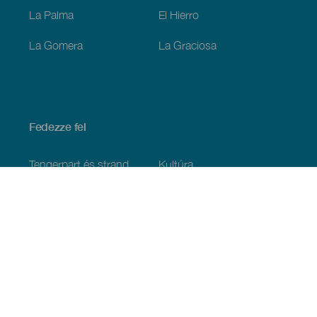
La Palma
El Hierro
La Gomera
La Graciosa
Fedezze fel
Tengerpart és strand
Kultúra
Gasztronómia
Az összes cikk
Praktikus információk
Események
Időjárás