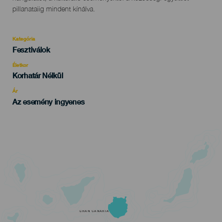
pillanataiig mindent kínálva.
Kategória
Categoría
Fesztiválok
del
evento
Életkor
Edad
Korhatár Nélkül
Recomendada
Ár
Az esemény ingyenes
GRAN CANARIA