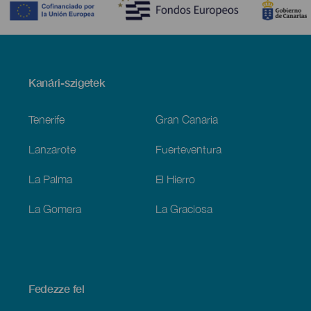
Menú
Kanári-szigetek
Footer
Tenerife
Gran Canaria
Lanzarote
Fuerteventura
La Palma
El Hierro
La Gomera
La Graciosa
Fedezze fel