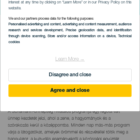
GRAN CANARIA
interest at any time by clicking on “Learn More” or in our Privacy Policy on this
Schamann Fesztiválok
website.
We and our partners process data for the following purposes:
Imagen
Personalised advertising and content, advertising and content measurement, audience
Listado
research and services development
, Precise geolocation data, and identification
through device scanning
, Store and/or access information on a device
, Technical
cookies
Learn More →
Disagree and close
Agree and close
September 2026
Localidad
Barrio de Schamann
Descripción
A Schamann-ünnepség hivatalos programja egy régóta várt
del
ünnep kezdetét jelzi, ahol a zene, a hagyományok és a
evento
szórakozás kerül a középpontba. Minden nap más-más program
várja a látogatókat, amelyek örömmel és részvétellel töltik meg a
hangulatot, a kulturális eseményektől a közösségi együttlét