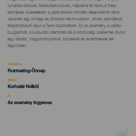
ruhákba öltözve, feldíszített kocsik, népzene és tipikus helyi
termékek kíséretében a zarándokok minden településről részt
vesznek egy ünnepi és áhítatos felvonuláson, amely ajándékok
felajánlásával zárul a Teror-bazilikában. Ez az esemény a vallási
buzgalmat, a kulturális identitást és a közösségi szellemet ötvözi
egy vibráló, hagyományokkal, színekkel és érzelmekkel teli
légkörben.
Kategória
Categoría
Rozmaring-Ünnep
del
evento
Életkor
Edad
Korhatár Nélkül
Recomendada
Ár
Az esemény ingyenes