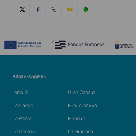
Contenido
Menú
Kanári-szigetek
Footer
Tenerife
Gran Canaria
Lanzarote
Fuerteventura
La Palma
El Hierro
La Gomera
La Graciosa