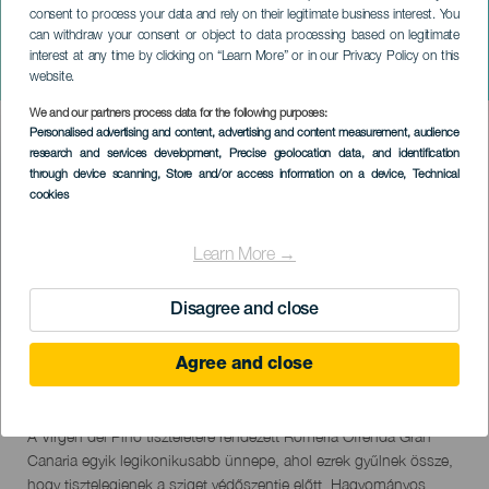
consent to process your data and rely on their legitimate business interest. You
GRAN CANARIA
can withdraw your consent or object to data processing based on legitimate
Romería de La Virgen del
interest at any time by clicking on “Learn More” or in our Privacy Policy on this
Pino de Teror
website.
We and our partners process data for the following purposes:
Imagen
Personalised advertising and content, advertising and content measurement, audience
Listado
research and services development
, Precise geolocation data, and identification
through device scanning
, Store and/or access information on a device
, Technical
cookies
Learn More →
Disagree and close
Agree and close
07 September 2026
Localidad
Teror
Descripción
A Virgen del Pino tiszteletére rendezett Romería Ofrenda Gran
del
Canaria egyik legikonikusabb ünnepe, ahol ezrek gyűlnek össze,
evento
hogy tisztelegjenek a sziget védőszentje előtt. Hagyományos