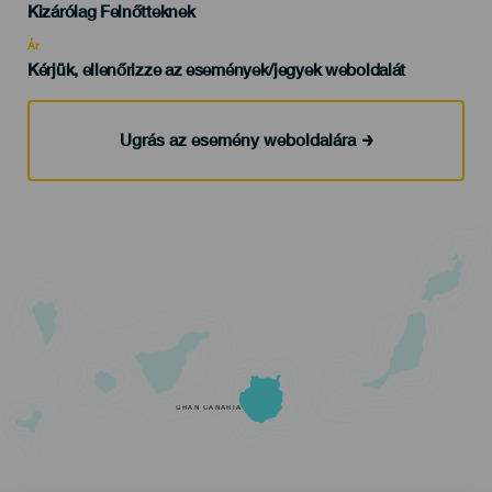
Edad
Kizárólag Felnőtteknek
Recomendada
Ár
Kérjük, ellenőrizze az események/jegyek weboldalát
Ugrás az esemény weboldalára
GRAN CANARIA