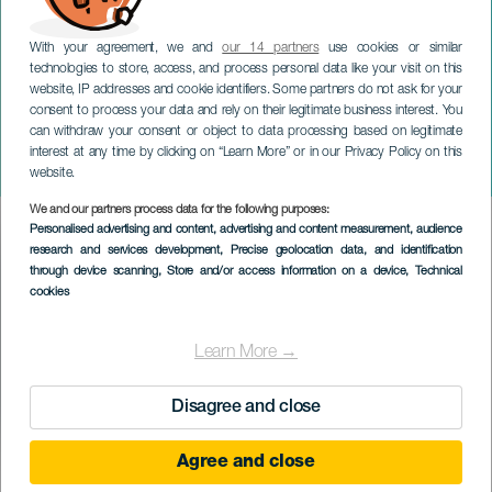
With your agreement, we and
our 14 partners
use cookies or similar
technologies to store, access, and process personal data like your visit on this
website, IP addresses and cookie identifiers. Some partners do not ask for your
consent to process your data and rely on their legitimate business interest. You
can withdraw your consent or object to data processing based on legitimate
GRAN CANARIA
interest at any time by clicking on “Learn More” or in our Privacy Policy on this
Romeo Santos
website.
We and our partners process data for the following purposes:
Imagen
Personalised advertising and content, advertising and content measurement, audience
Listado
research and services development
, Precise geolocation data, and identification
through device scanning
, Store and/or access information on a device
, Technical
cookies
Learn More →
Disagree and close
Agree and close
KORÁBBI ESEMÉNY