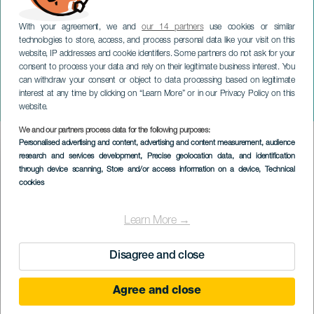
With your agreement, we and
our 14 partners
use cookies or similar
technologies to store, access, and process personal data like your visit on this
website, IP addresses and cookie identifiers. Some partners do not ask for your
consent to process your data and rely on their legitimate business interest. You
GRAN CANARIA
can withdraw your consent or object to data processing based on legitimate
Reíslas: A 8 sziget
interest at any time by clicking on “Learn More” or in our Privacy Policy on this
vígjátékfesztiválja
website.
We and our partners process data for the following purposes:
Imagen
Personalised advertising and content, advertising and content measurement, audience
Listado
research and services development
, Precise geolocation data, and identification
through device scanning
, Store and/or access information on a device
, Technical
cookies
Learn More →
Disagree and close
Agree and close
KORÁBBI ESEMÉNY