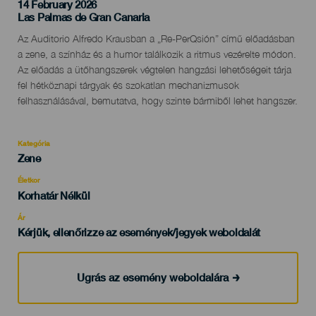
14 February 2026
Localidad
Las Palmas de Gran Canaria
Descripción
Az Auditorio Alfredo Krausban a „Re-PerQsión” című előadásban
del
a zene, a színház és a humor találkozik a ritmus vezérelte módon.
evento
Az előadás a ütőhangszerek végtelen hangzási lehetőségeit tárja
fel hétköznapi tárgyak és szokatlan mechanizmusok
felhasználásával, bemutatva, hogy szinte bármiből lehet hangszer.
Kategória
Categoría
Zene
del
evento
Életkor
Edad
Korhatár Nélkül
Recomendada
Ár
Kérjük, ellenőrizze az események/jegyek weboldalát
Ugrás az esemény weboldalára