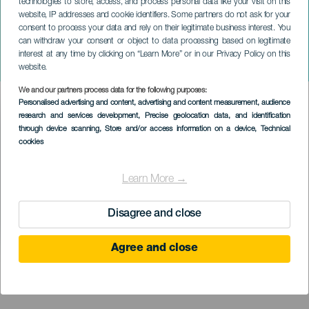
technologies to store, access, and process personal data like your visit on this
website, IP addresses and cookie identifiers. Some partners do not ask for your
consent to process your data and rely on their legitimate business interest. You
can withdraw your consent or object to data processing based on legitimate
GRAN CANARIA
interest at any time by clicking on “Learn More” or in our Privacy Policy on this
Re-PerQsión
website.
We and our partners process data for the following purposes:
Imagen
Personalised advertising and content, advertising and content measurement, audience
Listado
research and services development
, Precise geolocation data, and identification
through device scanning
, Store and/or access information on a device
, Technical
cookies
Learn More →
Disagree and close
Agree and close
KORÁBBI ESEMÉNY