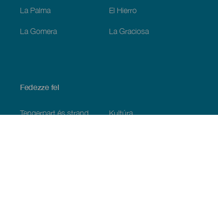
La Palma
El Hierro
La Gomera
La Graciosa
Fedezze fel
Tengerpart és strand
Kultúra
Gasztronómia
Az összes cikk
Praktikus információk
Események
Időjárás