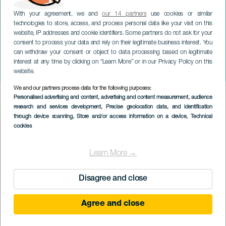
With your agreement, we and
our 14 partners
use cookies or similar
technologies to store, access, and process personal data like your visit on this
website, IP addresses and cookie identifiers. Some partners do not ask for your
consent to process your data and rely on their legitimate business interest. You
can withdraw your consent or object to data processing based on legitimate
GRAN CANARIA
interest at any time by clicking on “Learn More” or in our Privacy Policy on this
Ópera Don Giovanni
website.
We and our partners process data for the following purposes:
Imagen
Personalised advertising and content, advertising and content measurement, audience
Listado
research and services development
, Precise geolocation data, and identification
through device scanning
, Store and/or access information on a device
, Technical
cookies
Learn More →
Disagree and close
Agree and close
KORÁBBI ESEMÉNY