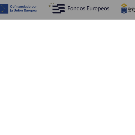
Fedezze fel
Pr
Tengerpart és strand
Kultúra
E
Gasztronómia
Az összes cikk
Me
Sz
Sz