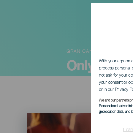
GRAN CANARIA
Only Good
With your agreem
process personal d
not ask for your c
your consent or ob
or in our Privacy P
We and our partners pr
Personalised advertis
geolocation data, and i
Imagen
Listado
Lear