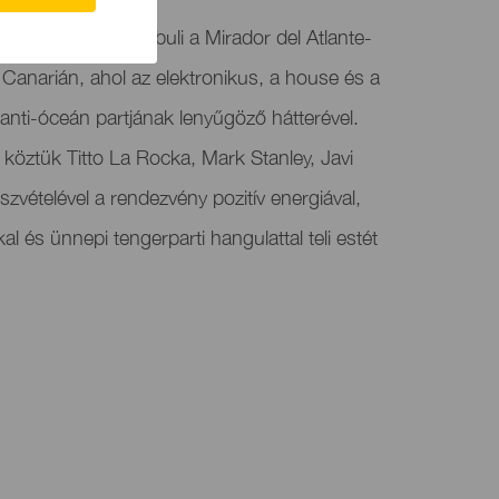
d egy szabadtéri buli a Mirador del Atlante-
Canarián, ahol az elektronikus, a house és a
lanti-óceán partjának lenyűgöző hátterével.
 köztük Titto La Rocka, Mark Stanley, Javi
zvételével a rendezvény pozitív energiával,
 és ünnepi tengerparti hangulattal teli estét