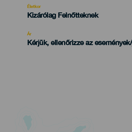
evento
Életkor
Edad
Kizárólag Felnőtteknek
Recomendada
Ár
Kérjük, ellenőrizze az események