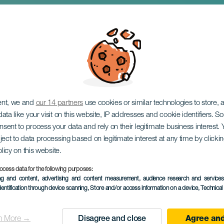
 Vibes Allowed
ent, we and
our 14 partners
use cookies or similar technologies to store,
ata like your visit on this website, IP addresses and cookie identifiers. 
onsent to process your data and rely on their legitimate business interest
ject to data processing based on legitimate interest at any time by click
olicy on this website.
ocess data for the following purposes:
KORÁBBI ESEMÉNY
ing and content, advertising and content measurement, audience research and service
dentification through device scanning
, Store and/or access information on a device
, Technica
07 September 2025
Localidad
Las Palmas de Gran C
n More →
Disagree and close
Agree and